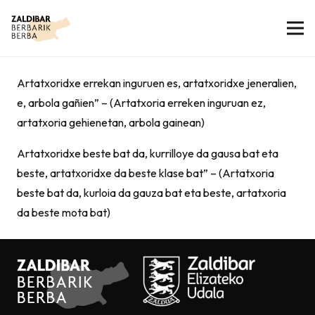
Artatxoridxe errekan inguruen es, artatxoridxe jeneralien,
e, arbola gañien” – (Artatxoria erreken inguruan ez,
artatxoria gehienetan, arbola gainean)
Artatxoridxe beste bat da, kurrilloye da gausa bat eta
beste, artatxoridxe da beste klase bat” – (Artatxoria
beste bat da, kurloia da gauza bat eta beste, artatxoria
da beste mota bat)