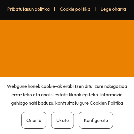
Pribatutasun politika
|
Cookie politika
|
Lege oharra
Webgune honek cookie-ak erabiltzen ditu, zure nabigazioa
errazteko eta analisi estatistikoak egiteko. Informazio
gehiago nahi baduzu, kontsultatu gure
Cookien Politika
Onartu
Ukatu
Konfiguratu