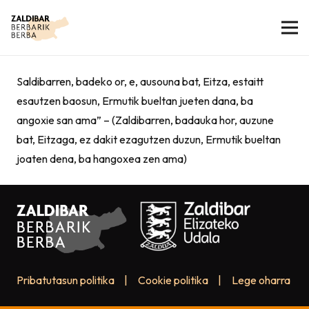
Saldibarren, badeko or, e, ausouna bat, Eitza, estaitt
esautzen baosun, Ermutik bueltan jueten dana, ba
angoxie san ama” – (Zaldibarren, badauka hor, auzune
bat, Eitzaga, ez dakit ezagutzen duzun, Ermutik bueltan
joaten dena, ba hangoxea zen ama)
Pribatutasun politika
|
Cookie politika
|
Lege oharra