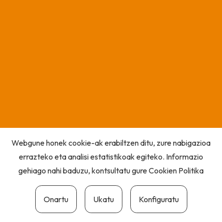
Webgune honek cookie-ak erabiltzen ditu, zure nabigazioa
errazteko eta analisi estatistikoak egiteko. Informazio
gehiago nahi baduzu, kontsultatu gure
Cookien Politika
Onartu
Ukatu
Konfiguratu