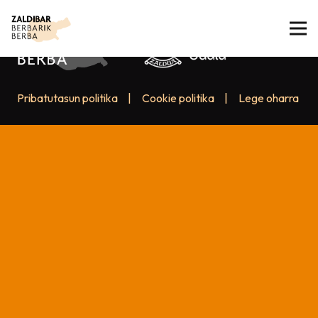
Pribatutasun politika
|
Cookie politika
|
Lege oharra