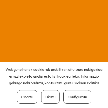
Webgune honek cookie-ak erabiltzen ditu, zure nabigazioa
errazteko eta analisi estatistikoak egiteko. Informazio
gehiago nahi baduzu, kontsultatu gure
Cookien Politika
Onartu
Ukatu
Konfiguratu