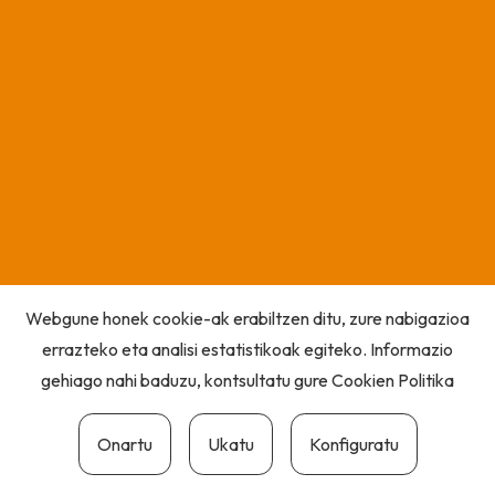
Webgune honek cookie-ak erabiltzen ditu, zure nabigazioa
errazteko eta analisi estatistikoak egiteko. Informazio
gehiago nahi baduzu, kontsultatu gure
Cookien Politika
Onartu
Ukatu
Konfiguratu