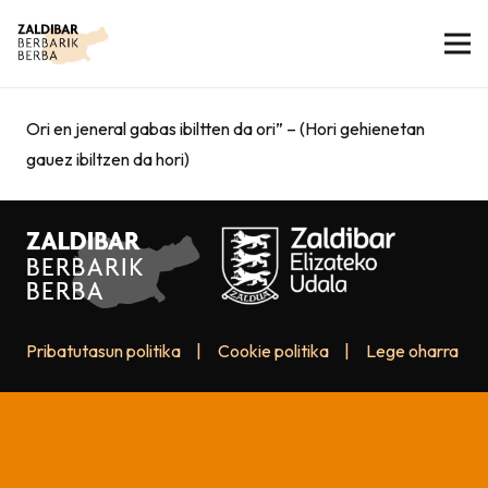
Ori en jeneral gabas ibiltten da ori” – (Hori gehienetan
gauez ibiltzen da hori)
Pribatutasun politika
|
Cookie politika
|
Lege oharra