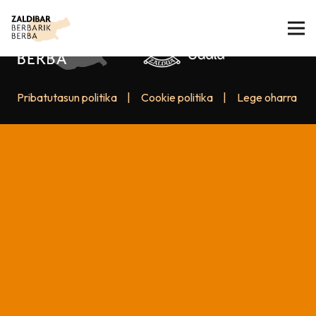
Pribatutasun politika
|
Cookie politika
|
Lege oharra