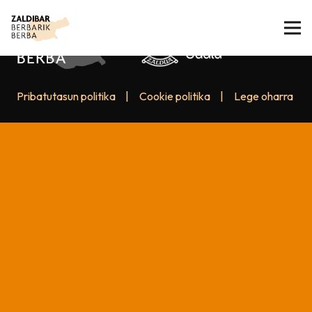
Pribatutasun politika
|
Cookie politika
|
Lege oharra