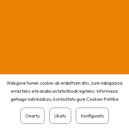
Webgune honek cookie-ak erabiltzen ditu, zure nabigazioa
errazteko eta analisi estatistikoak egiteko. Informazio
gehiago nahi baduzu, kontsultatu gure
Cookien Politika
Onartu
Ukatu
Konfiguratu