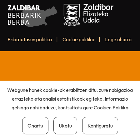
Pribatutasun politika
|
Cookie politika
|
Lege oharra
Webgune honek cookie-ak erabiltzen ditu, zure nabigazioa
errazteko eta analisi estatistikoak egiteko. Informazio
gehiago nahi baduzu, kontsultatu gure
Cookien Politika
Onartu
Ukatu
Konfiguratu