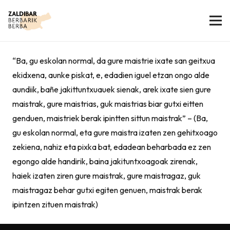
“Ba, gu eskolan normal, da gure maistrie ixate san geitxua
ekidxena, aunke piskat, e, edadien iguel etzan ongo alde
aundiik, bañe jakittuntxuauek sienak, arek ixate sien gure
maistrak, gure maistrias, guk maistrias biar gutxi eitten
genduen, maistriek berak ipintten sittun maistrak” – (Ba,
gu eskolan normal, eta gure maistra izaten zen gehitxoago
zekiena, nahiz eta pixka bat, edadean beharbada ez zen
egongo alde handirik, baina jakituntxoagoak zirenak,
haiek izaten ziren gure maistrak, gure maistragaz, guk
maistragaz behar gutxi egiten genuen, maistrak berak
ipintzen zituen maistrak)