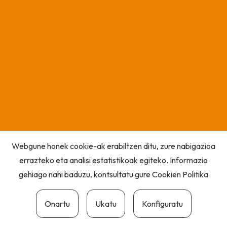
Webgune honek cookie-ak erabiltzen ditu, zure nabigazioa
errazteko eta analisi estatistikoak egiteko. Informazio
gehiago nahi baduzu, kontsultatu gure
Cookien Politika
Onartu
Ukatu
Konfiguratu