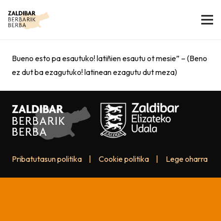
Bueno esto pa esautuko! latiñien esautu ot mesie” – (Beno
ez dut ba ezagutuko! latinean ezagutu dut meza)
Pribatutasun politika
|
Cookie politika
|
Lege oharra