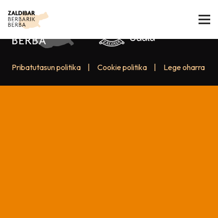
Pribatutasun politika
|
Cookie politika
|
Lege oharra