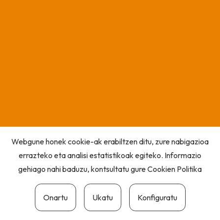
Webgune honek cookie-ak erabiltzen ditu, zure nabigazioa
errazteko eta analisi estatistikoak egiteko. Informazio
gehiago nahi baduzu, kontsultatu gure
Cookien Politika
Onartu
Ukatu
Konfiguratu