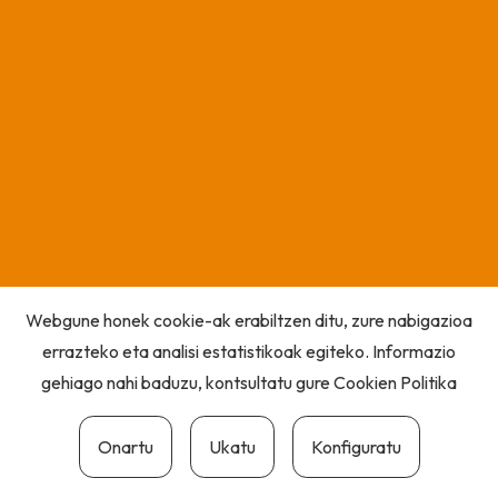
Webgune honek cookie-ak erabiltzen ditu, zure nabigazioa
errazteko eta analisi estatistikoak egiteko. Informazio
gehiago nahi baduzu, kontsultatu gure
Cookien Politika
Onartu
Ukatu
Konfiguratu