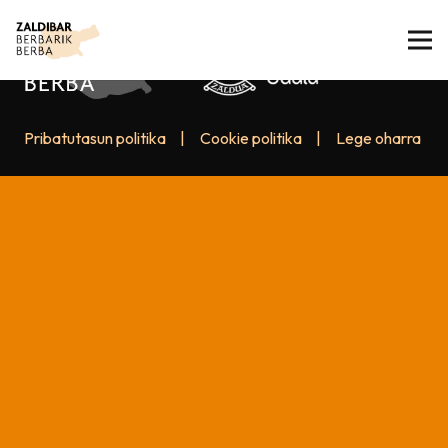
Pribatutasun politika
|
Cookie politika
|
Lege oharra