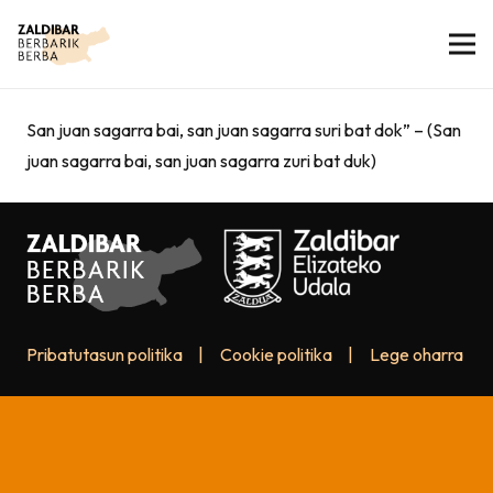
San juan sagarra bai, san juan sagarra suri bat dok” – (San
juan sagarra bai, san juan sagarra zuri bat duk)
Pribatutasun politika
|
Cookie politika
|
Lege oharra