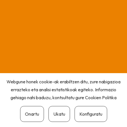
Webgune honek cookie-ak erabiltzen ditu, zure nabigazioa
errazteko eta analisi estatistikoak egiteko. Informazio
gehiago nahi baduzu, kontsultatu gure
Cookien Politika
Onartu
Ukatu
Konfiguratu