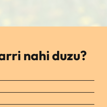
rri nahi duzu?