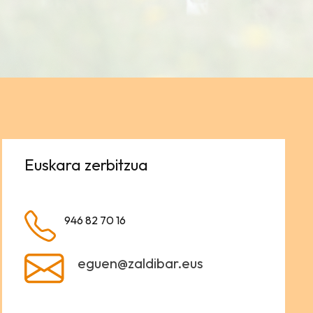
Euskara zerbitzua
946 82 70 16
eguen@zaldibar.eus