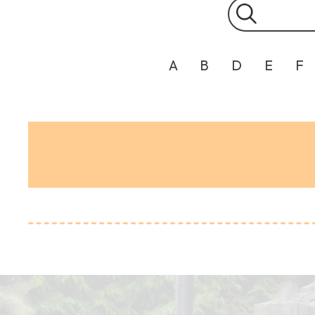
A
B
D
E
F