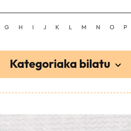
G
H
I
J
K
L
M
N
O
P
Kategoriaka bilatu