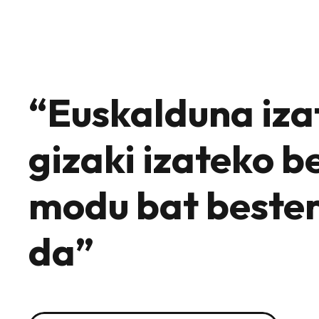
“Euskalduna iza
gizaki izateko b
modu bat bester
da”