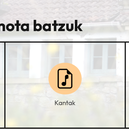
mota batzuk
Kantak