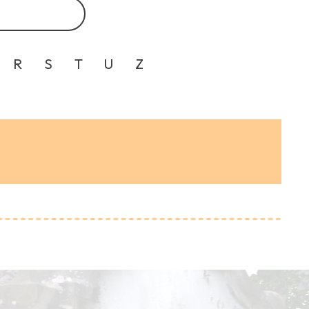
R
S
T
U
Z