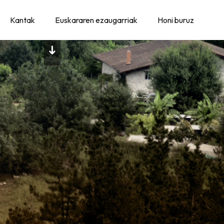
Kantak
Euskararen ezaugarriak
Honi buruz