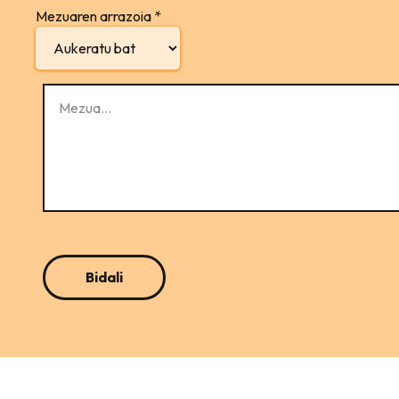
Mezuaren arrazoia
*