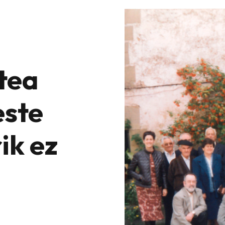
tea
este
ik ez