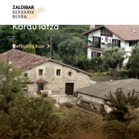
GAURKO HITZ
Kardu latza
Definizioa ikusi