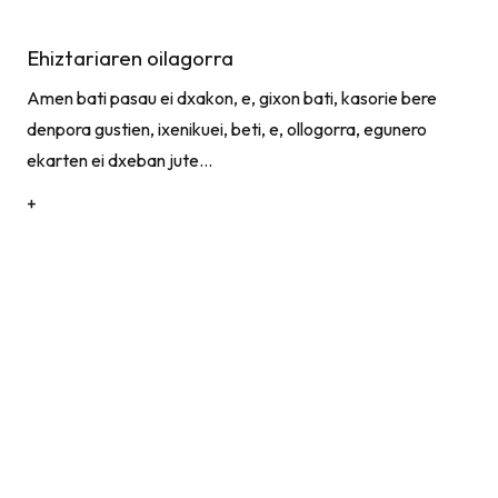
Ehiztariaren oilagorra
Amen bati pasau ei dxakon, e, gixon bati, kasorie bere
denpora gustien, ixenikuei, beti, e, ollogorra, egunero
ekarten ei dxeban jute…
+