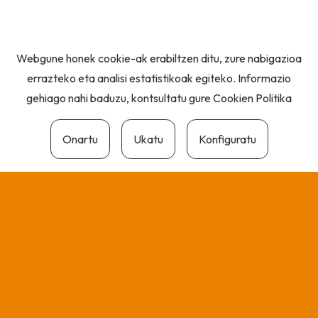
Webgune honek cookie-ak erabiltzen ditu, zure nabigazioa
errazteko eta analisi estatistikoak egiteko. Informazio
gehiago nahi baduzu, kontsultatu gure
Cookien Politika
Onartu
Ukatu
Konfiguratu
Ekarpenik egin nahi
duzu?