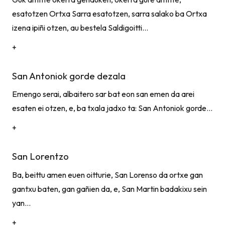
esatotzen Ortxa Sarra esatotzen, sarra salako ba Ortxa
izena ipiñi otzen, au bestela Saldigoitti…
+
San Antoniok gorde dezala
Emengo serai, albaitero sar bat eon san emen da arei
esaten ei otzen, e, ba txala jadxo ta: San Antoniok gorde…
+
San Lorentzo
Ba, beittu amen euen oitturie, San Lorenso da ortxe gan
gantxu baten, gan gañien da, e, San Martin badakixu sein
yan…
+