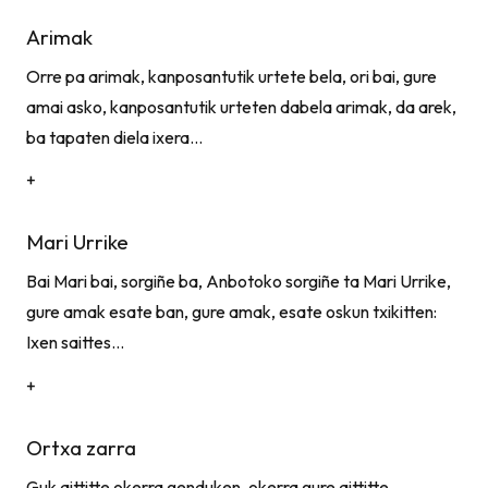
Arimak
Orre pa arimak, kanposantutik urtete bela, ori bai, gure
amai asko, kanposantutik urteten dabela arimak, da arek,
ba tapaten diela ixera…
+
Mari Urrike
Bai Mari bai, sorgiñe ba, Anbotoko sorgiñe ta Mari Urrike,
gure amak esate ban, gure amak, esate oskun txikitten:
Ixen saittes…
+
Ortxa zarra
Guk aittitte okerra genduken, okerra gure aittitte,