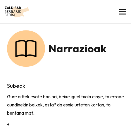
Narrazioak
Subeak
Gure aittek esate ban ori, beixe iguel txala einye, ta errape
aundixekin beixek, esta? da esnie urteten kortan, ta
bentana mat…
+