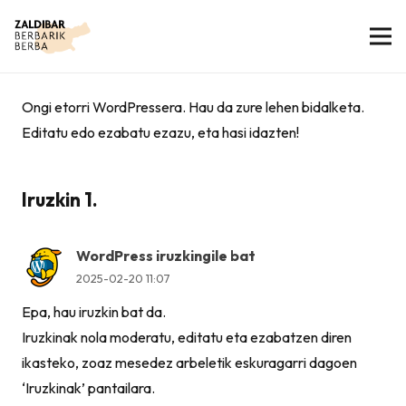
Ongi etorri WordPressera. Hau da zure lehen bidalketa.
Editatu edo ezabatu ezazu, eta hasi idazten!
Iruzkin
1.
WordPress iruzkingile bat
2025-02-20 11:07
Epa, hau iruzkin bat da.
Iruzkinak nola moderatu, editatu eta ezabatzen diren
ikasteko, zoaz mesedez arbeletik eskuragarri dagoen
‘Iruzkinak’ pantailara.