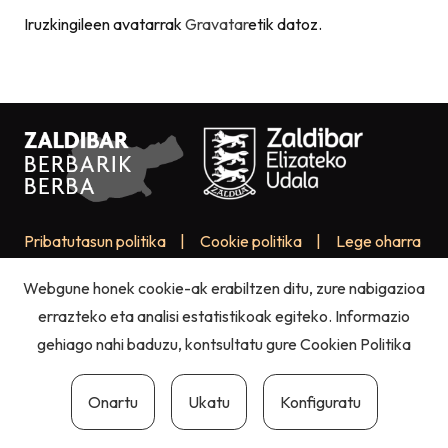
Iruzkingileen avatarrak
Gravatar
etik datoz.
Pribatutasun politika
|
Cookie politika
|
Lege oharra
Webgune honek cookie-ak erabiltzen ditu, zure nabigazioa
errazteko eta analisi estatistikoak egiteko. Informazio
gehiago nahi baduzu, kontsultatu gure
Cookien Politika
Onartu
Ukatu
Konfiguratu