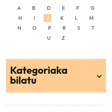
A
B
D
E
F
G
H
I
J
K
L
M
N
O
P
R
S
T
U
Z
Kategoriaka
bilatu