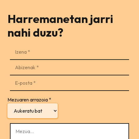
Harremanetan jarri
nahi duzu?
Mezuaren arrazoia
*