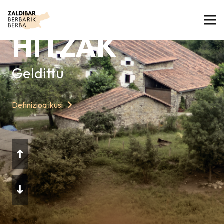
GAURKO
HITZAK
Geldittu
Definizioa ikusi