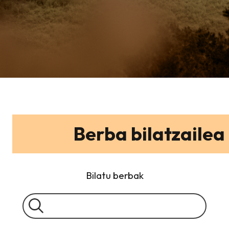
Berba bilatzailea
Bilatu berbak