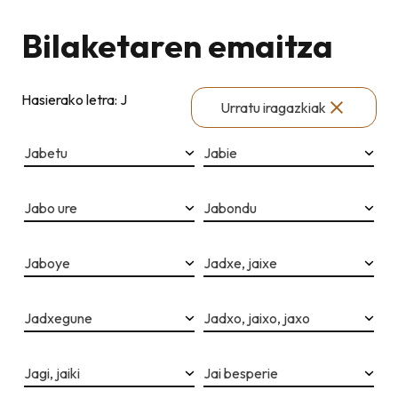
Bilaketaren emaitza
Hasierako letra: J
Urratu iragazkiak
Jabetu
Jabie
Jabo ure
Jabondu
Jaboye
Jadxe, jaixe
Jadxegune
Jadxo, jaixo, jaxo
Jagi, jaiki
Jai besperie