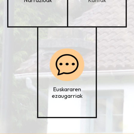
Narrazioak
Euskararen
ezaugarriak