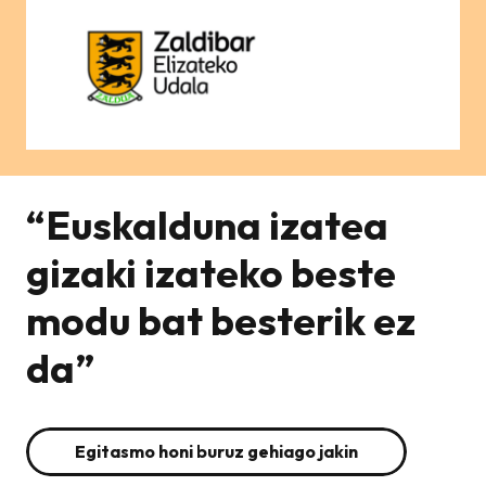
“Euskalduna izatea
gizaki izateko beste
modu bat besterik ez
da”
Egitasmo honi buruz gehiago jakin