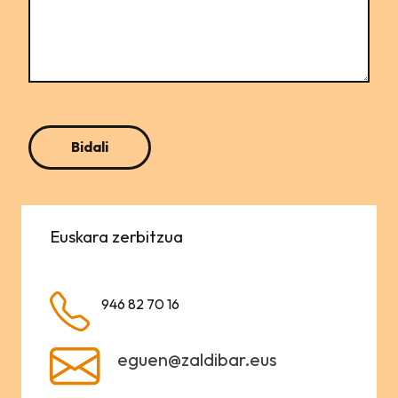
Euskara zerbitzua
946 82 70 16
eguen@zaldibar.eus