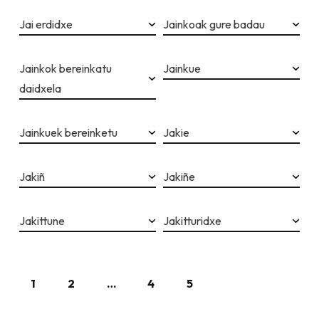
Jai erdidxe
Jainkoak gure badau
Jainkok bereinkatu
Jainkue
daidxela
Jainkuek bereinketu
Jakie
Jakiñ
Jakiñe
Jakittune
Jakitturidxe
1
2
…
4
5