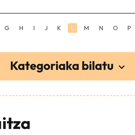
G
H
I
J
K
L
M
N
O
P
Kategoriaka bilatu
itza