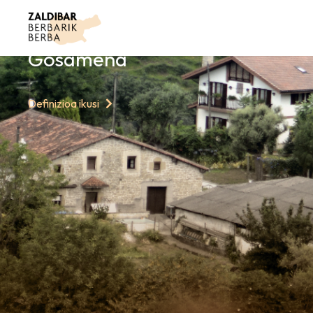
GAURKO HITZ
Gosamena
Definizioa ikusi