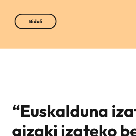
“Euskalduna iza
gizaki izateko b