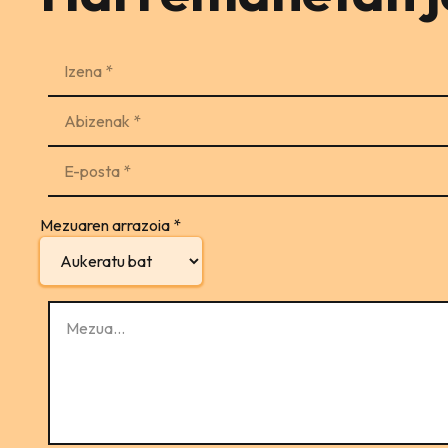
Mezuaren arrazoia
*