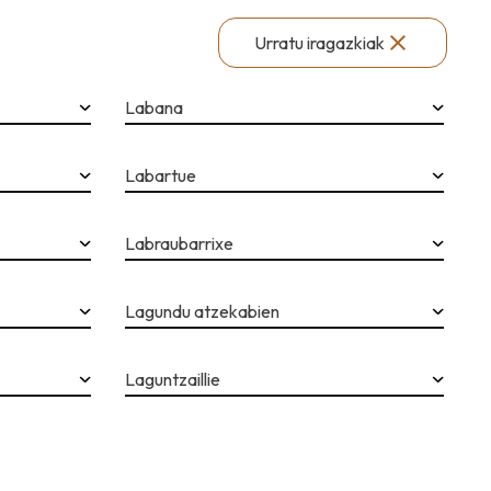
Urratu iragazkiak
Labana
Labartue
Labraubarrixe
Lagundu atzekabien
Laguntzaillie