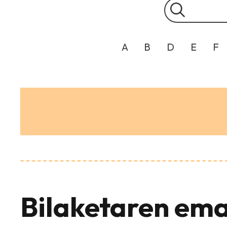
A
B
D
E
F
Bilaketaren ema