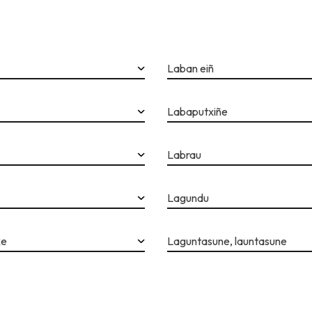
Laban eiñ
Labaputxiñe
Labrau
Lagundu
xe
Laguntasune, launtasune