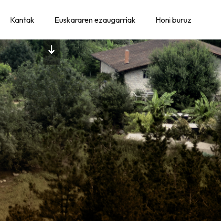
Kantak
Euskararen ezaugarriak
Honi buruz