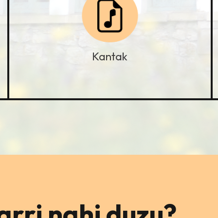
Kantak
rri nahi duzu?