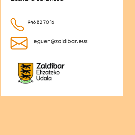
946 82 70 16
eguen@zaldibar.eus