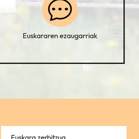
Euskararen ezaugarriak
Euskara zerbitzua