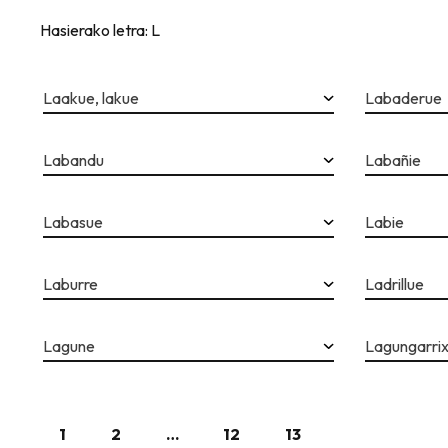
Hasierako letra: L
Laakue, lakue
Labaderue
Labandu
Labañie
Labasue
Labie
Laburre
Ladrillue
Lagune
Lagungarri
1
2
…
12
13