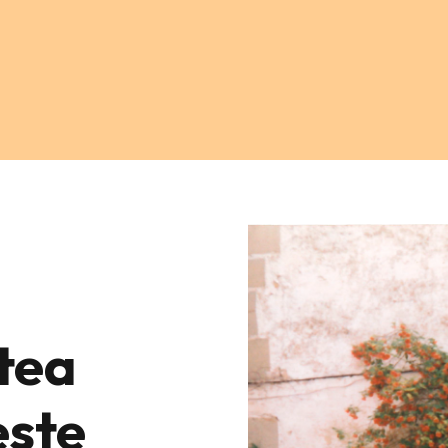
tea
este