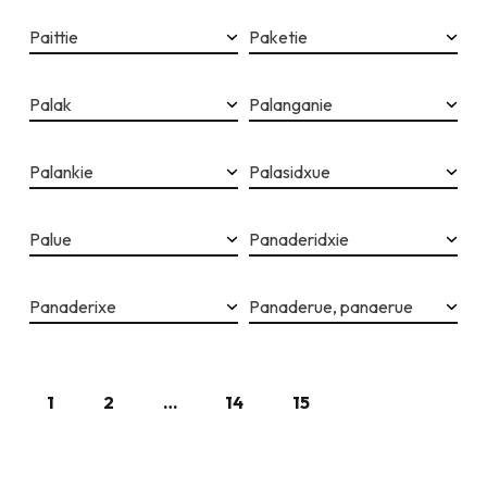
Paittie
Paketie
Palak
Palanganie
Palankie
Palasidxue
Palue
Panaderidxie
Panaderixe
Panaderue, panaerue
1
2
…
14
15