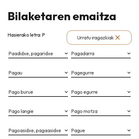
Bilaketaren emaitza
Hasierako letra: P
Urratu iragazkiak
Paadidxe, pagaridxe
Pagadarra
Pagau
Pagegurre
Pago burue
Pago egurre
Pago langie
Pago motza
Pagoasidxe, pagaasidxe
Pague