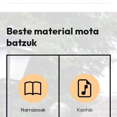
Beste material mota
batzuk
Kantak
Narrazioak