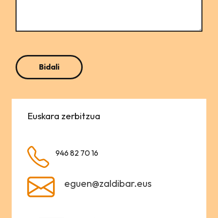
Euskara zerbitzua
946 82 70 16
eguen@zaldibar.eus