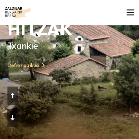
GAURKO
HITZAK
Txankie
Definizioa ikusi