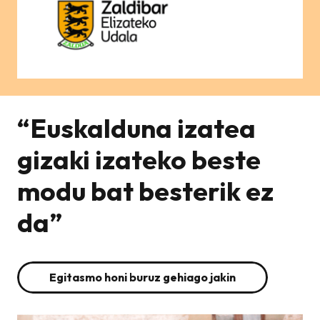
“Euskalduna izatea
gizaki izateko beste
modu bat besterik ez
da”
Egitasmo honi buruz gehiago jakin