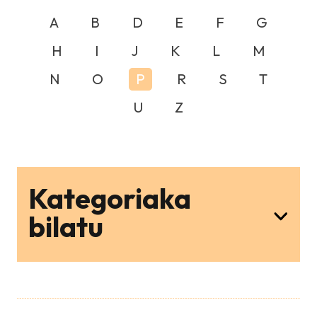
A
B
D
E
F
G
H
I
J
K
L
M
N
O
P
R
S
T
U
Z
Kategoriaka
bilatu