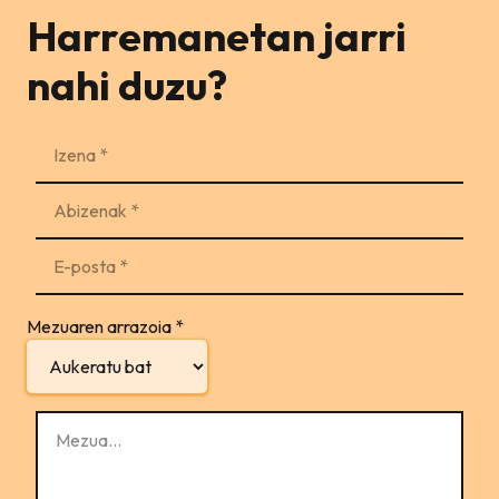
Harremanetan jarri
nahi duzu?
Mezuaren arrazoia
*