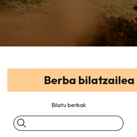
Berba bilatzailea
Bilatu berbak