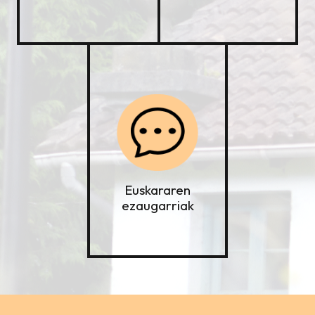
Euskararen
ezaugarriak