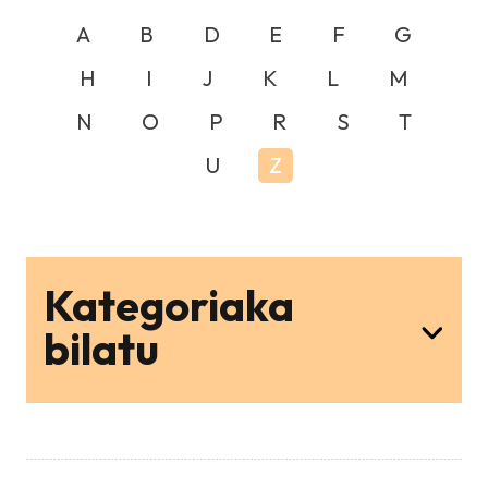
A
B
D
E
F
G
H
I
J
K
L
M
N
O
P
R
S
T
U
Z
Kategoriaka
bilatu