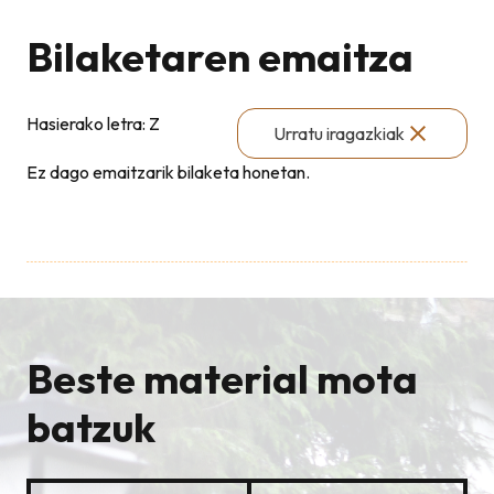
Bilaketaren emaitza
Hasierako letra: Z
Urratu iragazkiak
Ez dago emaitzarik bilaketa honetan.
Beste material mota
batzuk