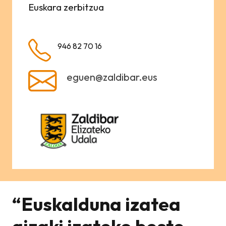
Euskara zerbitzua
946 82 70 16
eguen@zaldibar.eus
“Euskalduna izatea