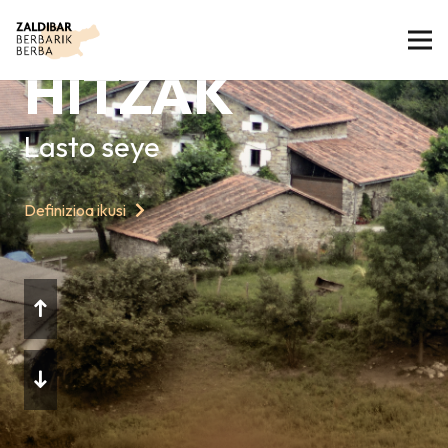
GAURKO
HITZAK
Lasto seye
Definizioa ikusi