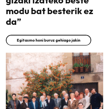
gizaki izateko beste
modu bat besterik ez
da”
Egitasmo honi buruz gehiago jakin