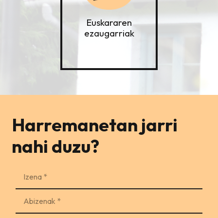
Euskararen
ezaugarriak
Harremanetan jarri
nahi duzu?