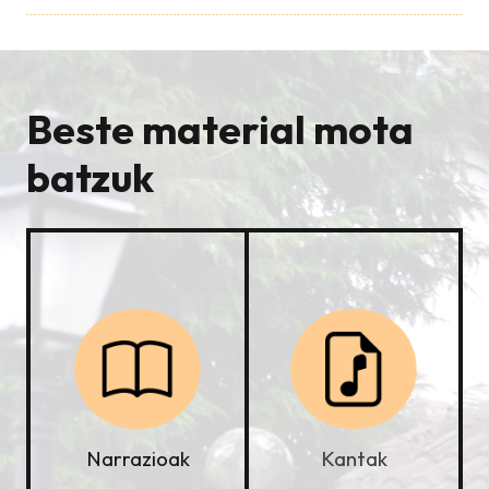
Beste material mota
batzuk
Kantak
Narrazioak