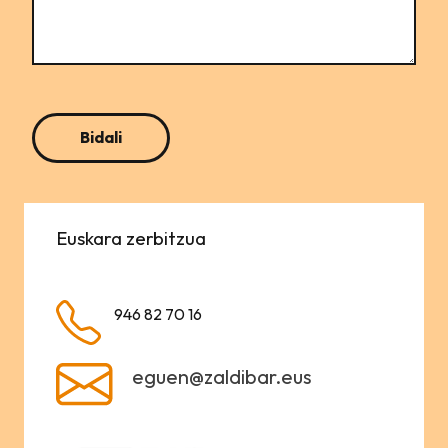
Euskara zerbitzua
946 82 70 16
eguen@zaldibar.eus