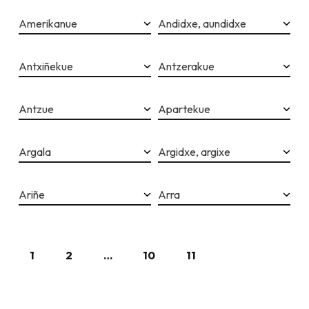
Amerikanue
Andidxe, aundidxe
Antxiñekue
Antzerakue
Antzue
Apartekue
Argala
Argidxe, argixe
Ariñe
Arra
1
2
…
10
11