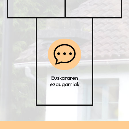
Euskararen
ezaugarriak