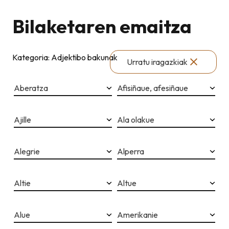
Bilaketaren emaitza
Kategoria: Adjektibo bakunak
Urratu iragazkiak
Aberatza
Afisiñaue, afesiñaue
Ajille
Ala olakue
Alegrie
Alperra
Altie
Altue
Alue
Amerikanie