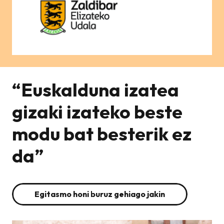
“Euskalduna izatea
gizaki izateko beste
modu bat besterik ez
da”
Egitasmo honi buruz gehiago jakin