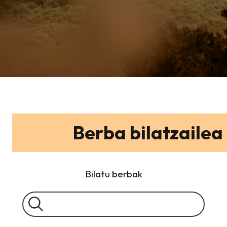
Berba bilatzailea
Bilatu berbak