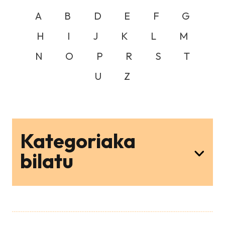
A
B
D
E
F
G
H
I
J
K
L
M
N
O
P
R
S
T
U
Z
Kategoriaka
bilatu