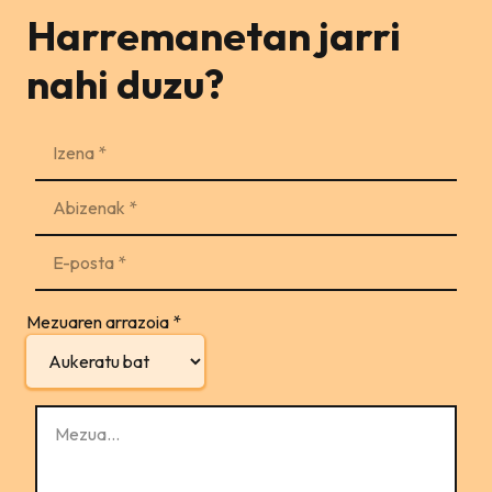
Harremanetan jarri
nahi duzu?
Mezuaren arrazoia
*