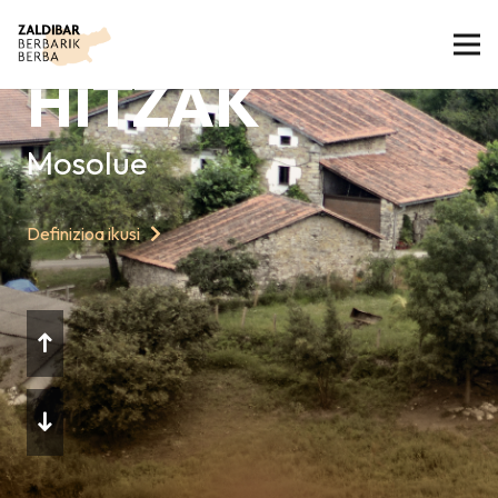
GAURKO
HITZAK
Mosolue
Definizioa ikusi