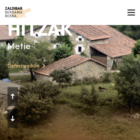
GAURKO
HITZAK
Metie
Definizioa ikusi