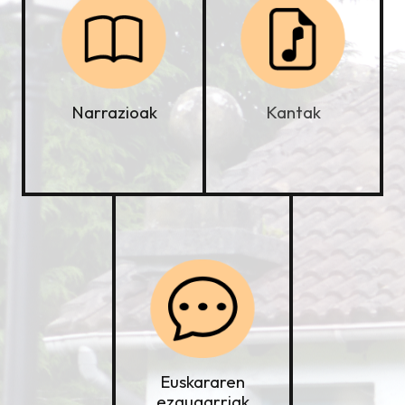
Kantak
Narrazioak
Euskararen
ezaugarriak