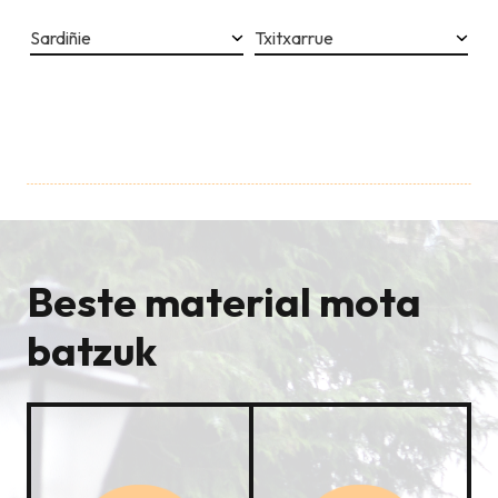
Sardiñie
Txitxarrue
Beste material mota
batzuk