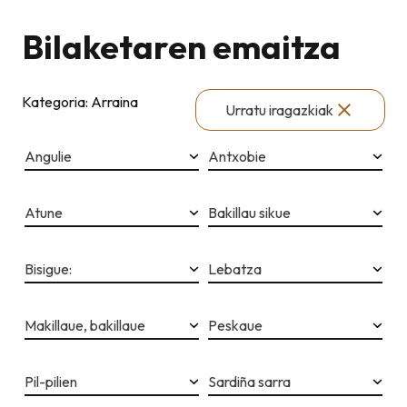
Bilaketaren emaitza
Kategoria: Arraina
Urratu iragazkiak
Angulie
Antxobie
Atune
Bakillau sikue
Bisigue:
Lebatza
Makillaue, bakillaue
Peskaue
Pil-pilien
Sardiña sarra