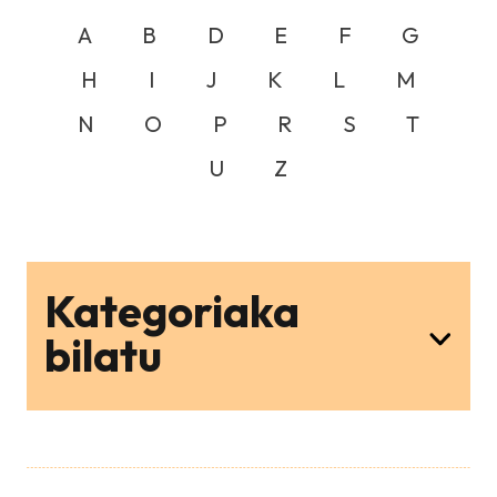
A
B
D
E
F
G
H
I
J
K
L
M
N
O
P
R
S
T
U
Z
Kategoriaka
bilatu