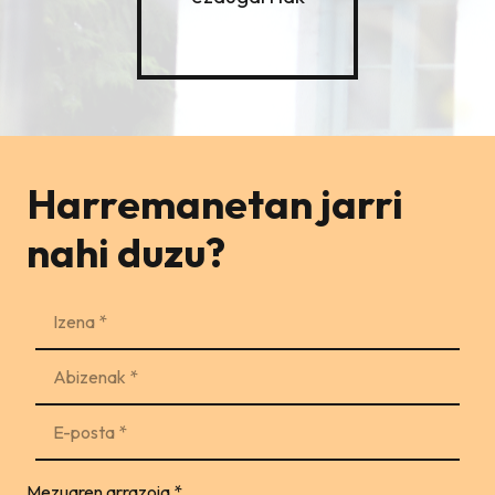
Harremanetan jarri
nahi duzu?
Mezuaren arrazoia
*