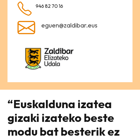
946 82 70 16
eguen@zaldibar.eus
“Euskalduna izatea
gizaki izateko beste
modu bat besterik ez