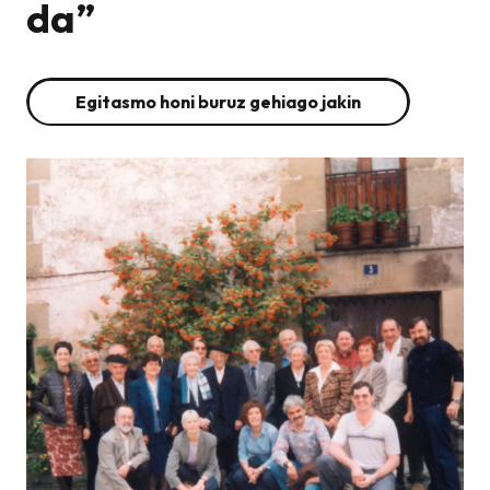
da”
Egitasmo honi buruz gehiago jakin