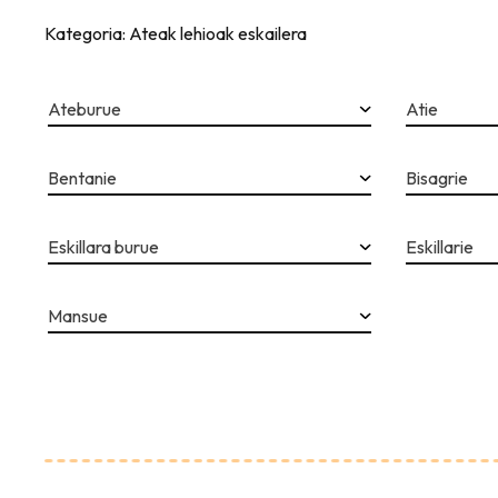
Kategoria: Ateak lehioak eskailera
Ateburue
Atie
Bentanie
Bisagrie
Eskillara burue
Eskillarie
Mansue