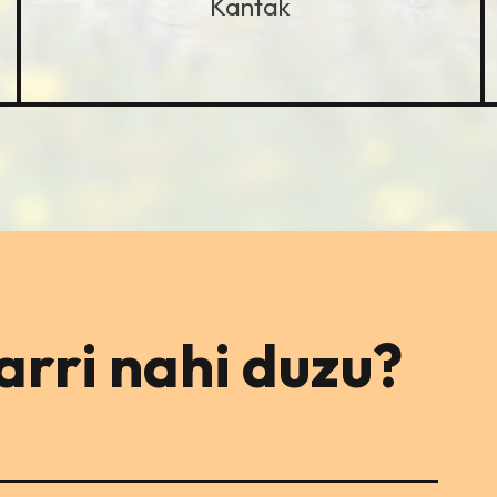
Kantak
rri nahi duzu?