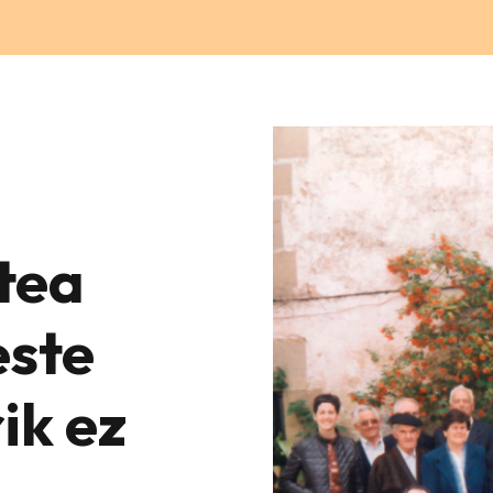
tea
este
ik ez