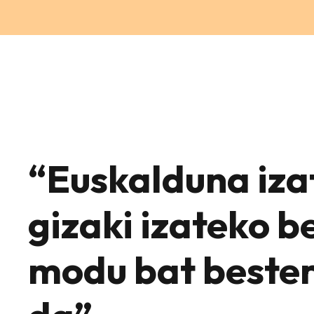
“Euskalduna iza
gizaki izateko b
modu bat bester