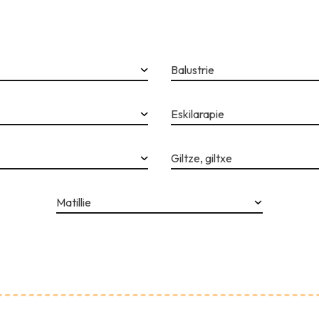
Balustrie
Eskilarapie
Giltze, giltxe
Matillie