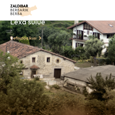
GAURKO HITZ
Lexa sulue
Definizioa ikusi