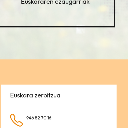
Euskararen ezaugarriak
Euskara zerbitzua
946 82 70 16