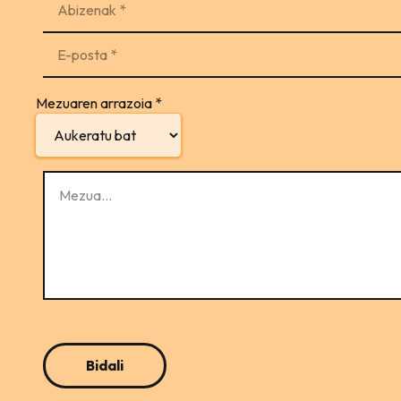
Mezuaren arrazoia
*