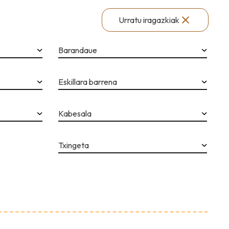
Urratu iragazkiak
Barandaue
Eskillara barrena
Kabesala
Txingeta