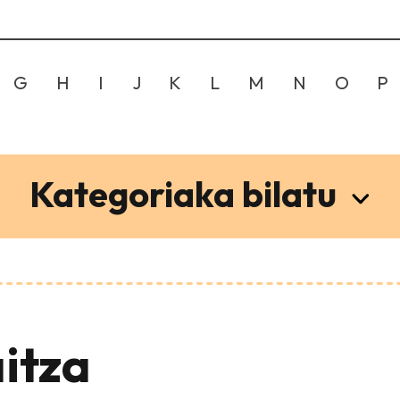
G
H
I
J
K
L
M
N
O
P
Kategoriaka bilatu
itza