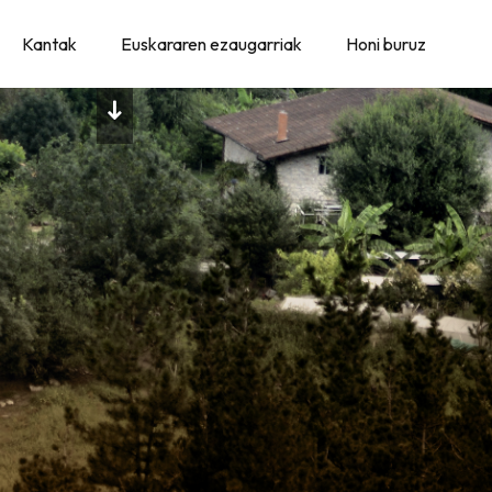
Kantak
Euskararen ezaugarriak
Honi buruz