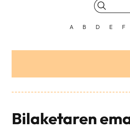
A
B
D
E
F
Bilaketaren ema