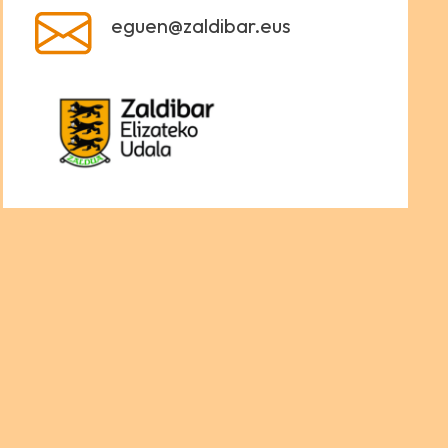
eguen@zaldibar.eus