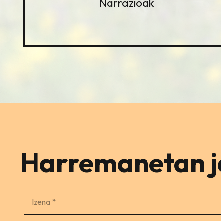
Narrazioak
Harremanetan ja