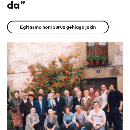
da”
Egitasmo honi buruz gehiago jakin