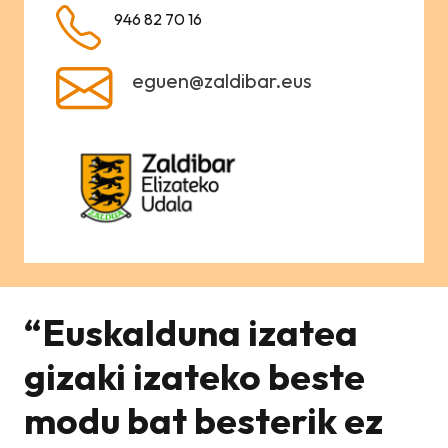
946 82 70 16
eguen@zaldibar.eus
“Euskalduna izatea
gizaki izateko beste
modu bat besterik ez