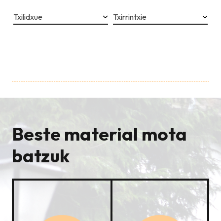
Txilidxue
Txirrintxie
Beste material mota
batzuk