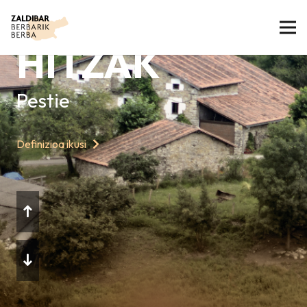
GAURKO
HITZAK
Pestie
Definizioa ikusi