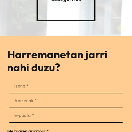
Harremanetan jarri
nahi duzu?
Mezuaren arrazoia
*