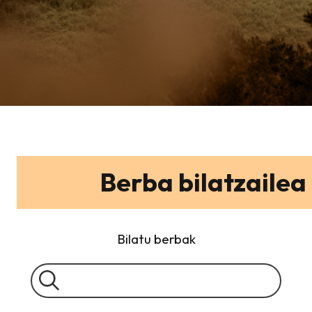
Berba bilatzailea
Bilatu berbak