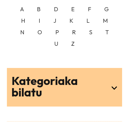
A
B
D
E
F
G
H
I
J
K
L
M
N
O
P
R
S
T
U
Z
Kategoriaka
bilatu