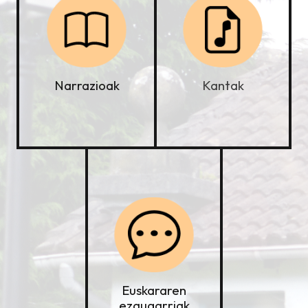
Kantak
Narrazioak
Euskararen
ezaugarriak