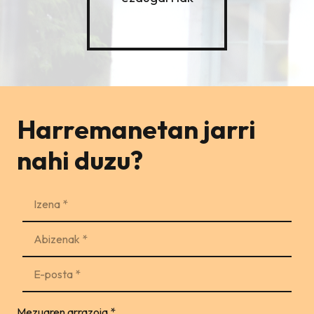
Harremanetan jarri
nahi duzu?
Mezuaren arrazoia
*