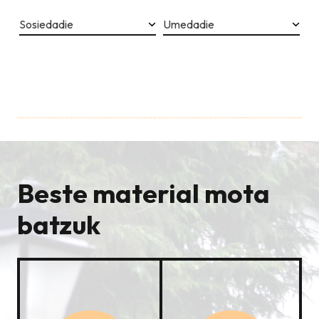
Sosiedadie
Umedadie
Beste material mota
batzuk