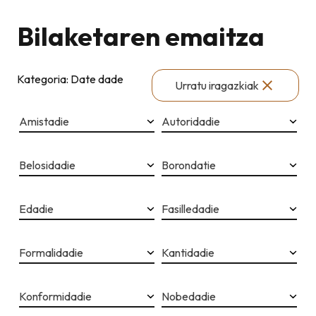
Bilaketaren emaitza
Kategoria: Date dade
Urratu iragazkiak
Amistadie
Autoridadie
Belosidadie
Borondatie
Edadie
Fasilledadie
Formalidadie
Kantidadie
Konformidadie
Nobedadie