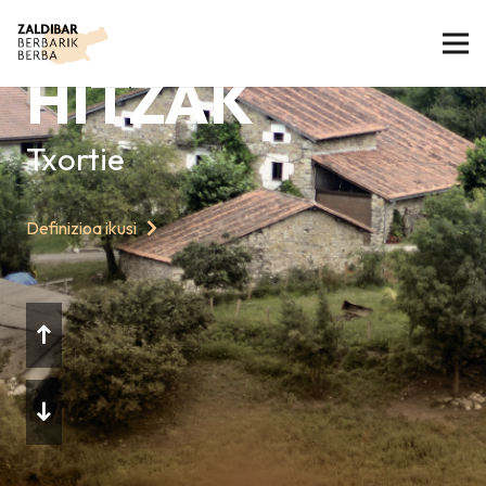
GAURKO
HITZAK
Txortie
Definizioa ikusi