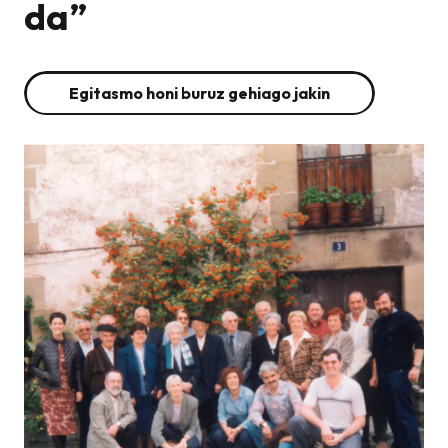
da”
Egitasmo honi buruz gehiago jakin