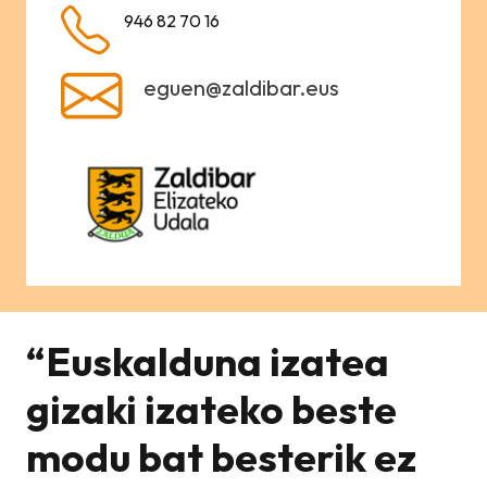
946 82 70 16
eguen@zaldibar.eus
“Euskalduna izatea
gizaki izateko beste
modu bat besterik ez