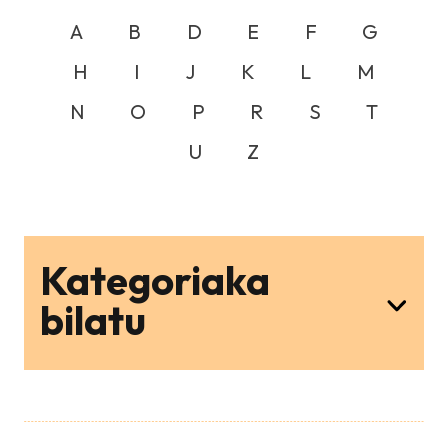
A
B
D
E
F
G
H
I
J
K
L
M
N
O
P
R
S
T
U
Z
Kategoriaka
bilatu