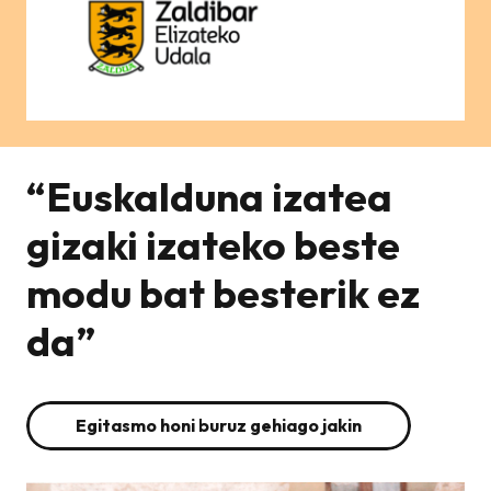
“Euskalduna izatea
gizaki izateko beste
modu bat besterik ez
da”
Egitasmo honi buruz gehiago jakin