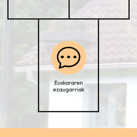
Euskararen
ezaugarriak