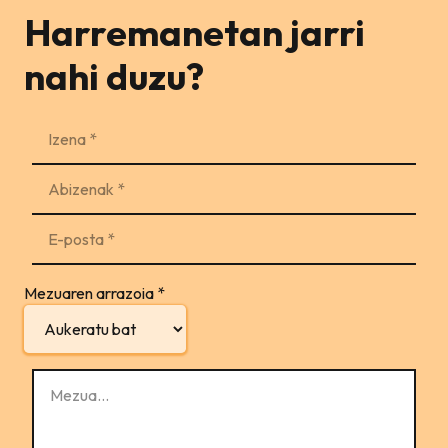
Harremanetan jarri
nahi duzu?
Mezuaren arrazoia
*