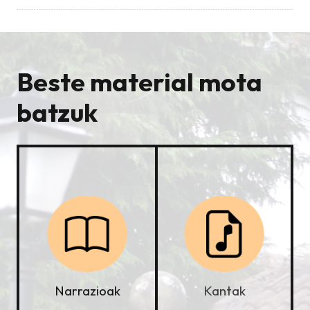
Beste material mota
batzuk
Kantak
Narrazioak