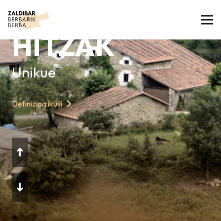
GAURKO
HITZAK
Unikue
Definizioa ikusi