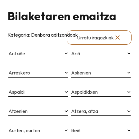
Bilaketaren emaitza
Kategoria: Denbora aditzondoak
Urratu iragazkiak
Antxiñe
Ariñ
Arreskero
Askenien
Aspaldi
Aspaldidxen
Atzenien
Atzera, atza
Aurten, eurten
Beiñ