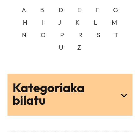
A
B
D
E
F
G
H
I
J
K
L
M
N
O
P
R
S
T
U
Z
Kategoriaka
bilatu