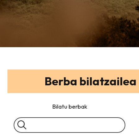
Berba bilatzailea
Bilatu berbak