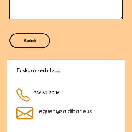
Euskara zerbitzua
946 82 70 16
eguen@zaldibar.eus