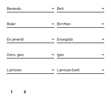
Berandu
Beti
Bider
Birritten
En jeneral
Ensegida
Gero, geo
Iges
Lantzien
Lantzien beiñ
1
2