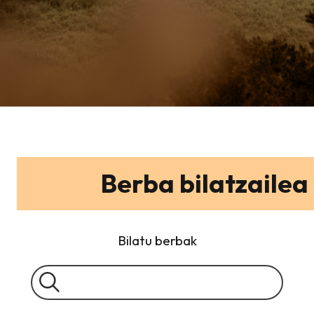
Berba bilatzailea
Bilatu berbak