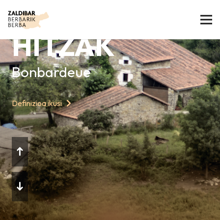
GAURKO
HITZAK
Bonbardeue
Definizioa ikusi