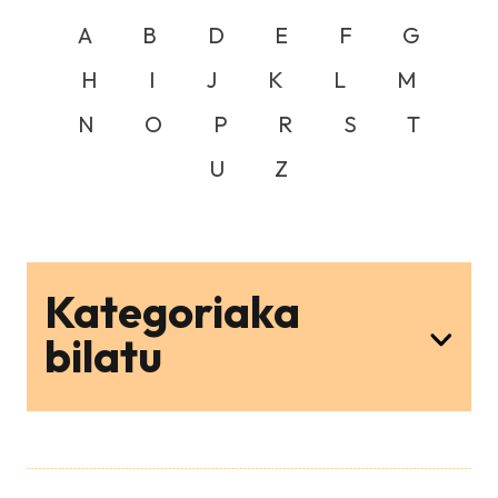
A
B
D
E
F
G
H
I
J
K
L
M
N
O
P
R
S
T
U
Z
Kategoriaka
bilatu