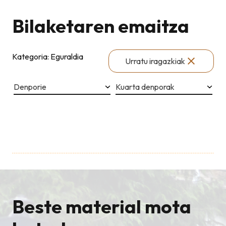
Bilaketaren emaitza
Kategoria: Eguraldia
Urratu iragazkiak
Denporie
Kuarta denporak
Beste material mota