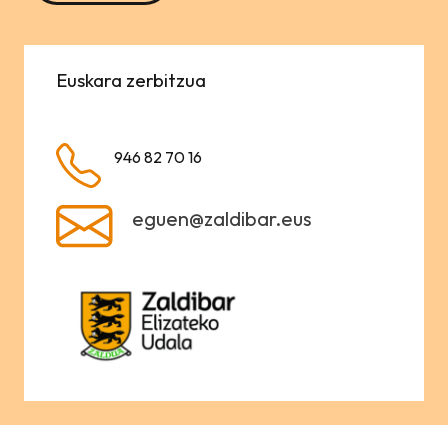
Euskara zerbitzua
946 82 70 16
eguen@zaldibar.eus