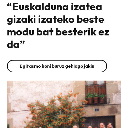
“Euskalduna izatea
gizaki izateko beste
modu bat besterik ez
da”
Egitasmo honi buruz gehiago jakin