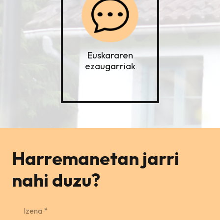
Euskararen
ezaugarriak
Harremanetan jarri
nahi duzu?