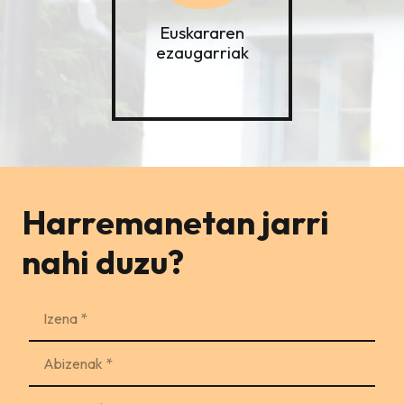
Euskararen
ezaugarriak
Harremanetan jarri
nahi duzu?