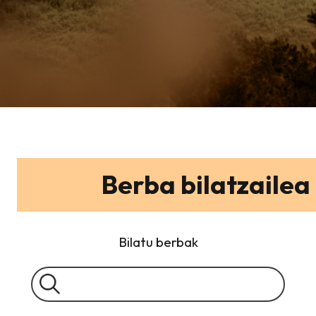
Berba bilatzailea
Bilatu berbak