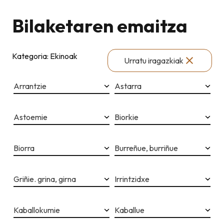
Bilaketaren emaitza
Kategoria: Ekinoak
Urratu iragazkiak
Arrantzie
Astarra
Astoemie
Biorkie
Biorra
Burreñue, burriñue
Griñie. grina, girna
Irrintzidxe
Kaballokumie
Kaballue