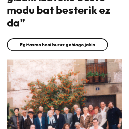
modu bat besterik ez
da”
Egitasmo honi buruz gehiago jakin