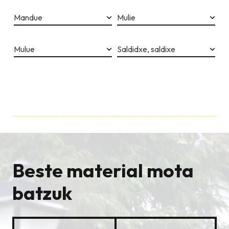
Mandue
Mulie
Mulue
Saldidxe, saldixe
Beste material mota
batzuk