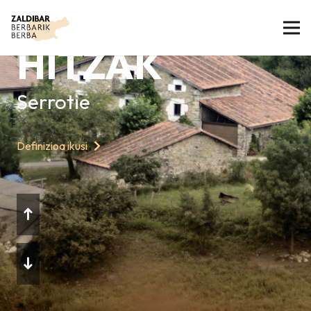
GAURKO
HITZAK
Serrotie
Definizioa ikusi