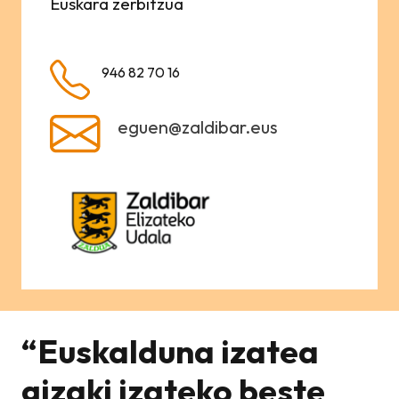
Euskara zerbitzua
946 82 70 16
eguen@zaldibar.eus
“Euskalduna izatea
gizaki izateko beste