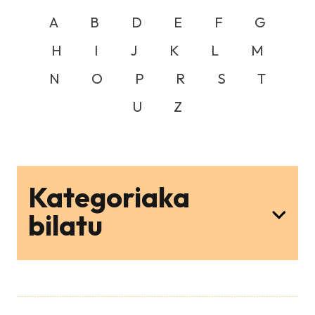
A
B
D
E
F
G
H
I
J
K
L
M
N
O
P
R
S
T
U
Z
Kategoriaka
bilatu