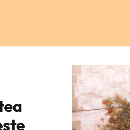
tea
este