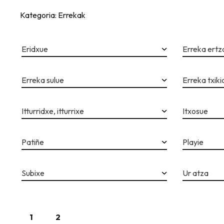
Kategoria: Errekak
Eridxue
Erreka ertz
Erreka sulue
Erreka txik
Itturridxe, itturrixe
Itxosue
Patiñe
Playie
Subixe
Ur atza
1
2