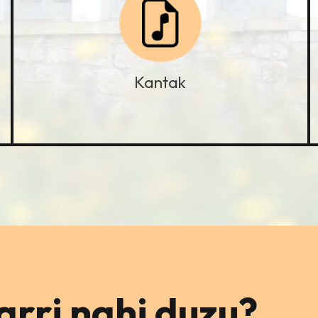
Kantak
rri nahi duzu?