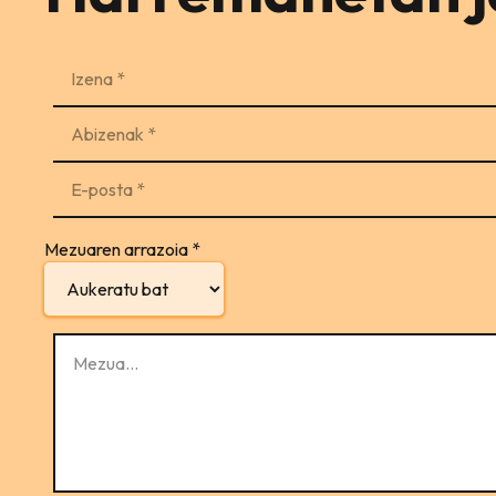
Mezuaren arrazoia
*