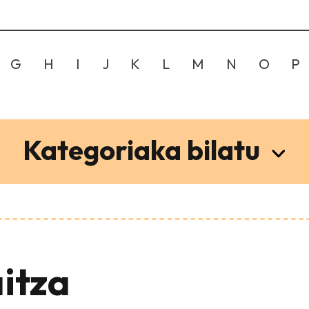
G
H
I
J
K
L
M
N
O
P
Kategoriaka bilatu
itza