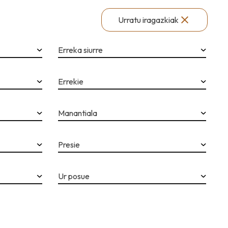
Urratu iragazkiak
Erreka siurre
Errekie
Manantiala
Presie
Ur posue