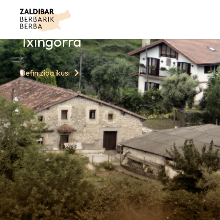
GAURKO HITZ
Txingorra
Definizioa ikusi