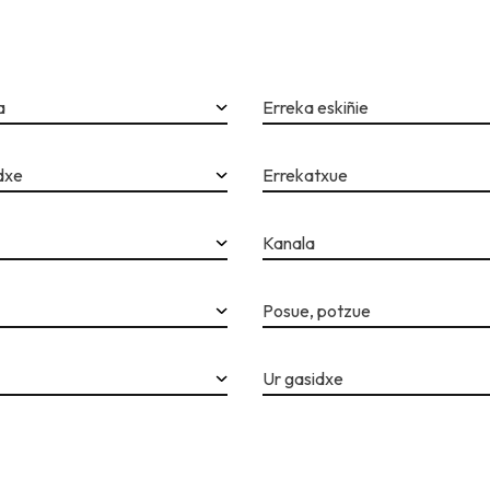
a
Erreka eskiñie
idxe
Errekatxue
Kanala
Posue, potzue
Ur gasidxe