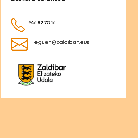
946 82 70 16
eguen@zaldibar.eus