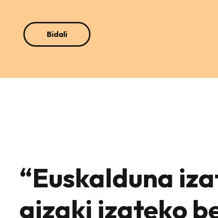
“Euskalduna iza
gizaki izateko b