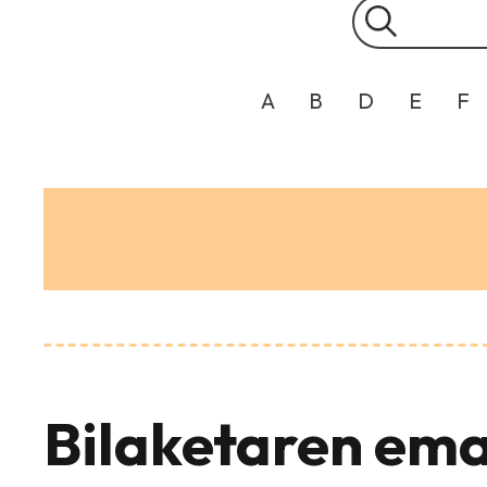
A
B
D
E
F
Bilaketaren ema