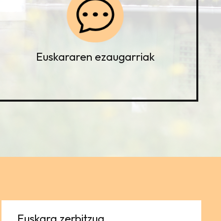
Euskararen ezaugarriak
Euskara zerbitzua