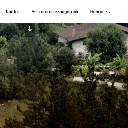
Kantak
Euskararen ezaugarriak
Honi buruz