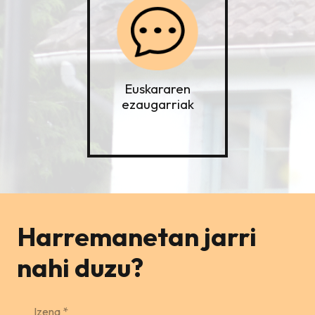
Euskararen
ezaugarriak
Harremanetan jarri
nahi duzu?