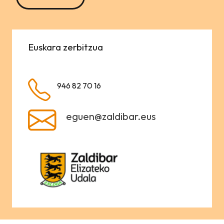
Euskara zerbitzua
946 82 70 16
eguen@zaldibar.eus