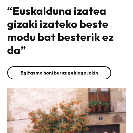
“Euskalduna izatea
gizaki izateko beste
modu bat besterik ez
da”
Egitasmo honi buruz gehiago jakin