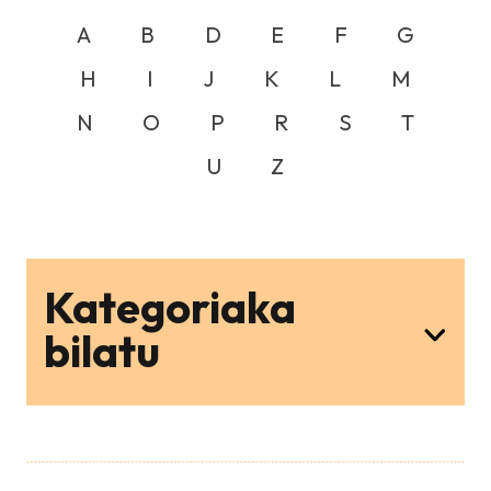
A
B
D
E
F
G
H
I
J
K
L
M
N
O
P
R
S
T
U
Z
Kategoriaka
bilatu