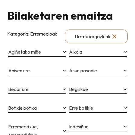
Bilaketaren emaitza
Kategoria: Erremedioak
Urratu iragazkiak
Agiñetako miñe
Alkola
Anisen ure
Asun pasadie
Bedar ure
Begiskue
Botikie botika
Erre botikie
Erremeridxue,
Indesiñue