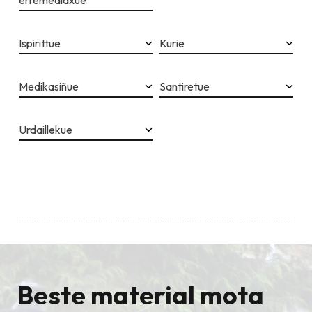
erremedidxue
Ispirittue
Kurie
Medikasiñue
Santiretue
Urdaillekue
Beste material mota