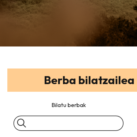
Berba bilatzailea
Bilatu berbak