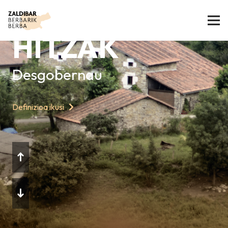
GAURKO
HITZAK
Desgobernau
Definizioa ikusi