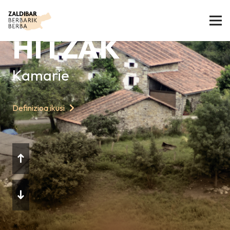
GAURKO
HITZAK
Kamarie
Definizioa ikusi