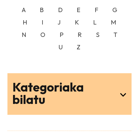
A
B
D
E
F
G
H
I
J
K
L
M
N
O
P
R
S
T
U
Z
Kategoriaka
bilatu