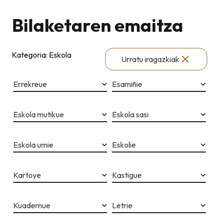
Bilaketaren emaitza
Kategoria: Eskola
Urratu iragazkiak
Errekreue
Esamiñie
Eskola mutikue
Eskola sasi
Eskola umie
Eskolie
Kartoye
Kastigue
Kuadernue
Letrie