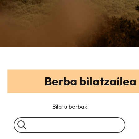
Berba bilatzailea
Bilatu berbak