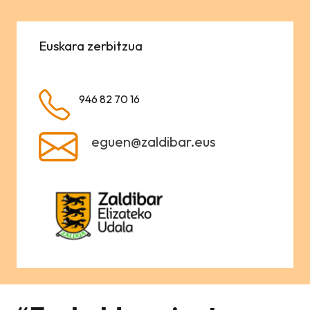
Euskara zerbitzua
946 82 70 16
eguen@zaldibar.eus