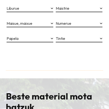
Liburue
Maistrie
Maisue, maixue
Numerue
Papela
Tintie
Beste material mota
batzuk