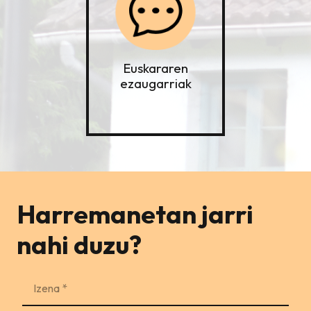
Euskararen
ezaugarriak
Harremanetan jarri
nahi duzu?