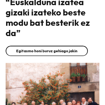
“Euskalduna izatea
gizaki izateko beste
modu bat besterik ez
da”
Egitasmo honi buruz gehiago jakin