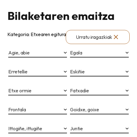
Bilaketaren emaitza
Kategoria: Etxearen egitura
Urratu iragazkiak
Agie, abie
Egala
Erretellie
Eskiñie
Etxe ormie
Fatxadie
Frontala
Goidxe, goixe
Ittogiñe, ittugiñe
Juntie