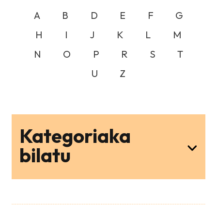
A
B
D
E
F
G
H
I
J
K
L
M
N
O
P
R
S
T
U
Z
Kategoriaka
bilatu