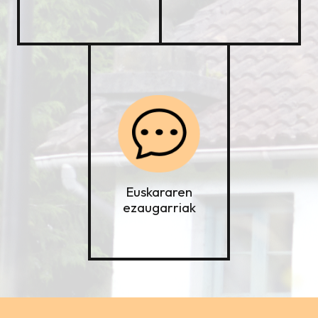
Euskararen
ezaugarriak