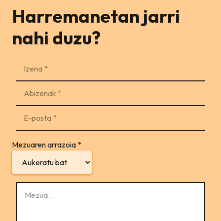
Harremanetan jarri
nahi duzu?
Mezuaren arrazoia
*