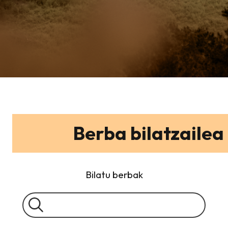
Berba bilatzailea
Bilatu berbak