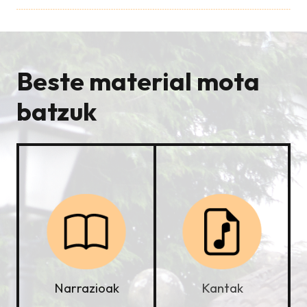
Beste material mota
batzuk
Kantak
Narrazioak