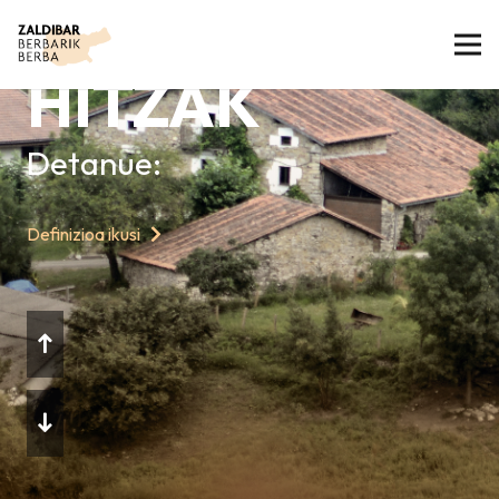
GAURKO
HITZAK
Detanue:
Definizioa ikusi