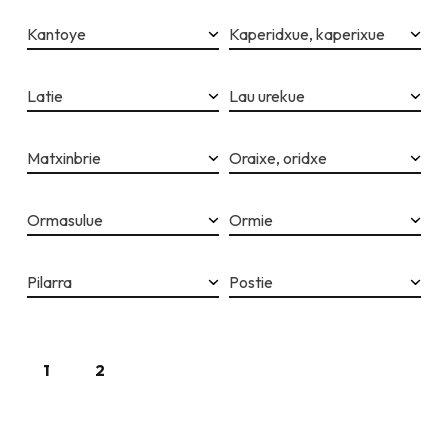
Kantoye
Kaperidxue, kaperixue
Latie
Lau urekue
Matxinbrie
Oraixe, oridxe
Ormasulue
Ormie
Pilarra
Postie
1
2