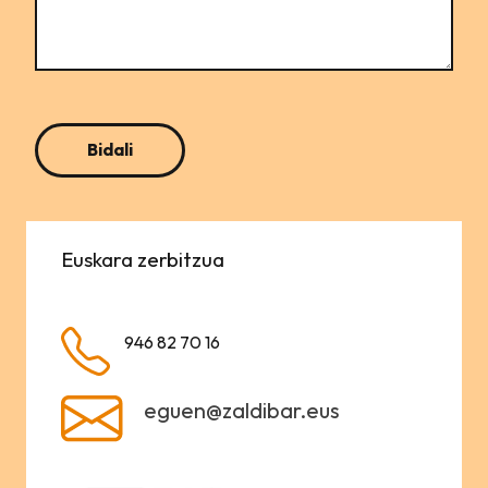
Euskara zerbitzua
946 82 70 16
eguen@zaldibar.eus