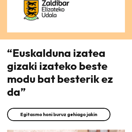
“Euskalduna izatea
gizaki izateko beste
modu bat besterik ez
da”
Egitasmo honi buruz gehiago jakin