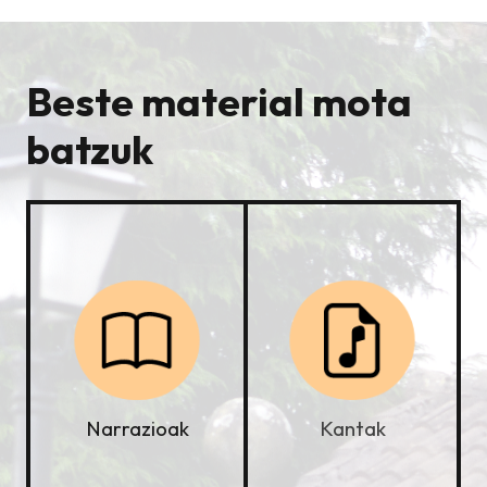
Beste material mota
batzuk
Kantak
Narrazioak