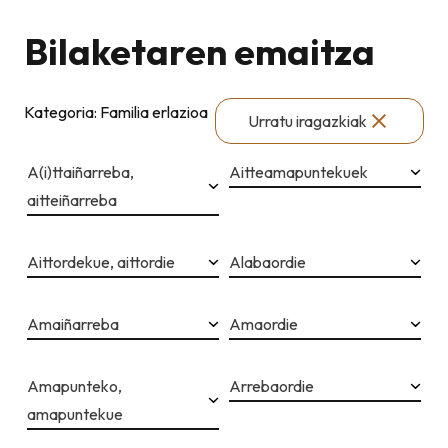
Bilaketaren emaitza
Kategoria: Familia erlazioa
Urratu iragazkiak
A(i)ttaiñarreba,
Aitteamapuntekuek
aitteiñarreba
Aittordekue, aittordie
Alabaordie
Amaiñarreba
Amaordie
Amapunteko,
Arrebaordie
amapuntekue