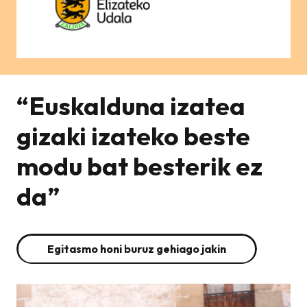
“Euskalduna izatea
gizaki izateko beste
modu bat besterik ez
da”
Egitasmo honi buruz gehiago jakin