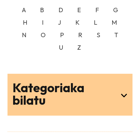
A
B
D
E
F
G
H
I
J
K
L
M
N
O
P
R
S
T
U
Z
Kategoriaka
bilatu