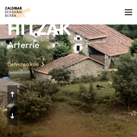
GAURKO
HITZAK
Arterrie
Definizioa ikusi