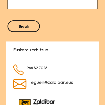
Euskara zerbitzua
946 82 70 16
eguen@zaldibar.eus