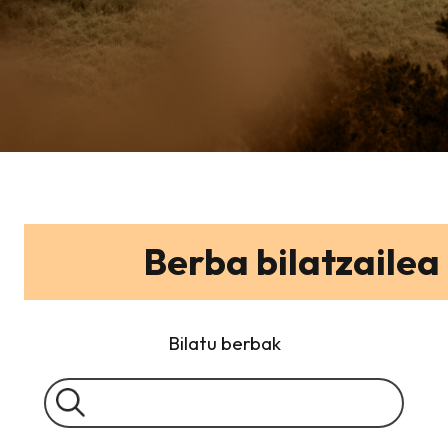
Berba bilatzailea
Bilatu berbak