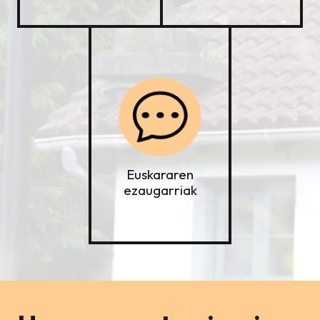
Euskararen
ezaugarriak