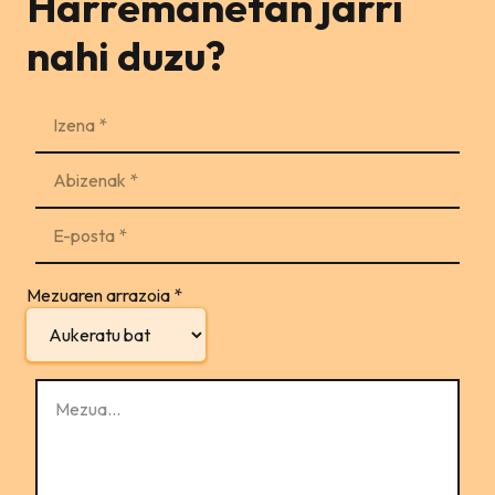
Harremanetan jarri
nahi duzu?
Mezuaren arrazoia
*