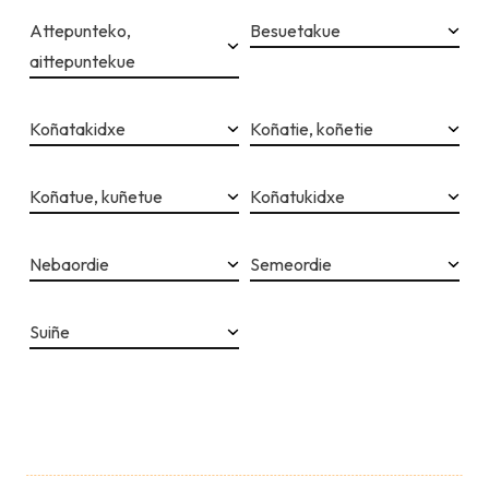
Attepunteko,
Besuetakue
aittepuntekue
Koñatakidxe
Koñatie, koñetie
Koñatue, kuñetue
Koñatukidxe
Nebaordie
Semeordie
Suiñe