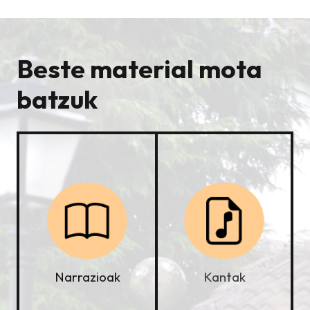
Beste material mota
batzuk
Kantak
Narrazioak