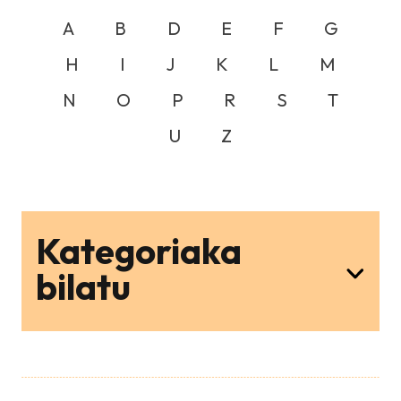
A
B
D
E
F
G
H
I
J
K
L
M
N
O
P
R
S
T
U
Z
Kategoriaka
bilatu