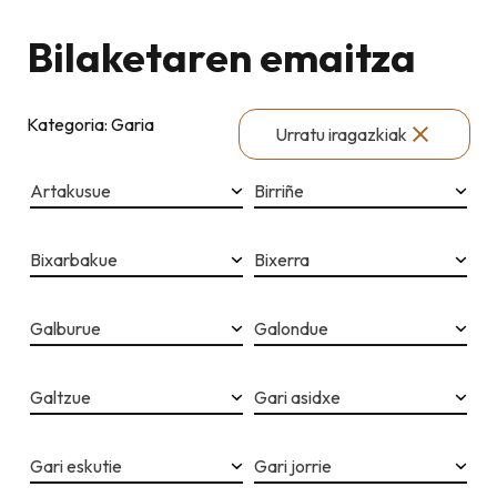
Bilaketaren emaitza
Kategoria: Garia
Urratu iragazkiak
Artakusue
Birriñe
Bixarbakue
Bixerra
Galburue
Galondue
Galtzue
Gari asidxe
Gari eskutie
Gari jorrie