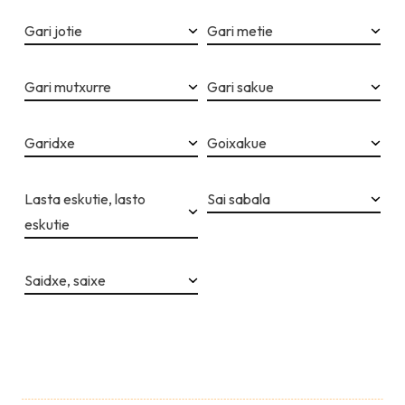
Gari jotie
Gari metie
Gari mutxurre
Gari sakue
Garidxe
Goixakue
Lasta eskutie, lasto
Sai sabala
eskutie
Saidxe, saixe