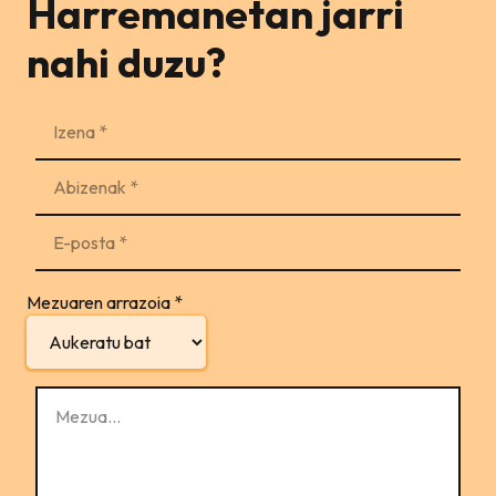
Harremanetan jarri
nahi duzu?
Mezuaren arrazoia
*