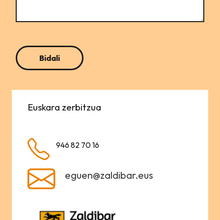
Euskara zerbitzua
946 82 70 16
eguen@zaldibar.eus