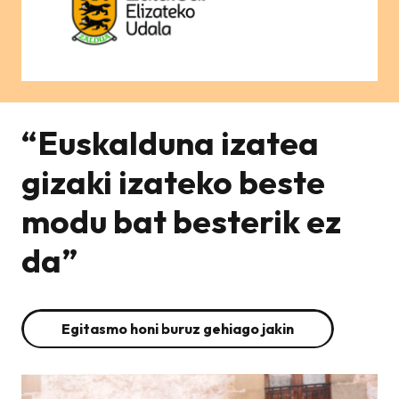
“Euskalduna izatea
gizaki izateko beste
modu bat besterik ez
da”
Egitasmo honi buruz gehiago jakin