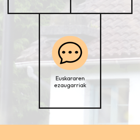
Euskararen
ezaugarriak