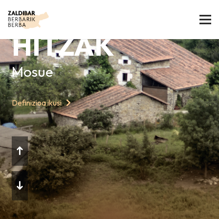
GAURKO
HITZAK
Mosue
Definizioa ikusi