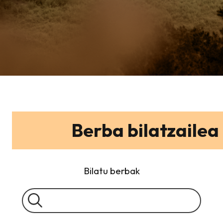
Berba bilatzailea
Bilatu berbak