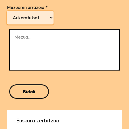
Mezuaren arrazoia
*
Euskara zerbitzua