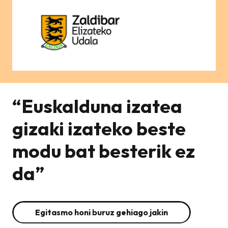
“Euskalduna izatea
gizaki izateko beste
modu bat besterik ez
da”
Egitasmo honi buruz gehiago jakin