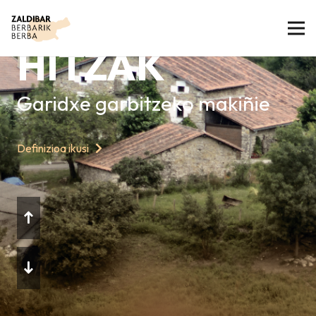
GAURKO
HITZAK
Garidxe garbitzeko makiñie
Definizioa ikusi