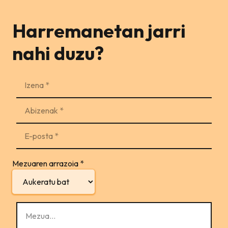
Harremanetan jarri
nahi duzu?
Mezuaren arrazoia
*