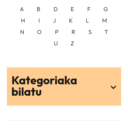
A
B
D
E
F
G
H
I
J
K
L
M
N
O
P
R
S
T
U
Z
Kategoriaka
bilatu