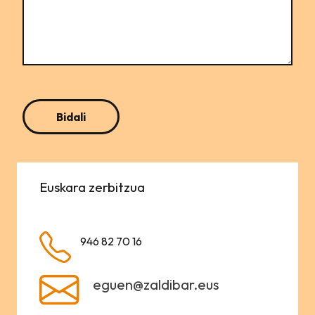
Euskara zerbitzua
946 82 70 16
eguen@zaldibar.eus