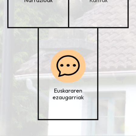
Kantak
Narrazioak
Euskararen
ezaugarriak