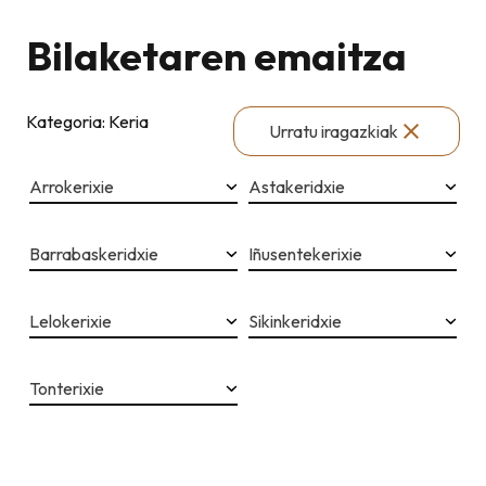
Bilaketaren emaitza
Kategoria: Keria
Urratu iragazkiak
Arrokerixie
Astakeridxie
Barrabaskeridxie
Iñusentekerixie
Lelokerixie
Sikinkeridxie
Tonterixie