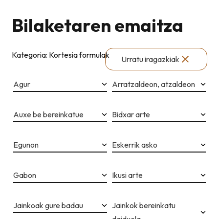
Bilaketaren emaitza
Kategoria: Kortesia formulak
Urratu iragazkiak
Agur
Arratzaldeon, atzaldeon
Auxe be bereinkatue
Bidxar arte
Egunon
Eskerrik asko
Gabon
Ikusi arte
Jainkoak gure badau
Jainkok bereinkatu