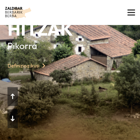
GAURKO
HITZAK
Pikorra
Definizioa ikusi