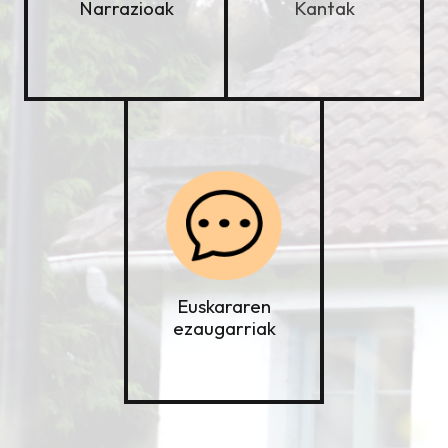
Kantak
Narrazioak
Euskararen
ezaugarriak