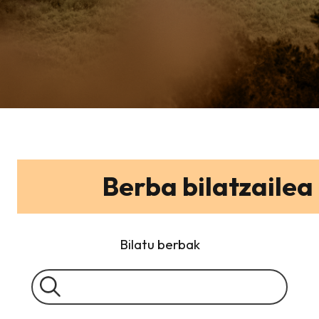
Berba bilatzailea
Bilatu berbak