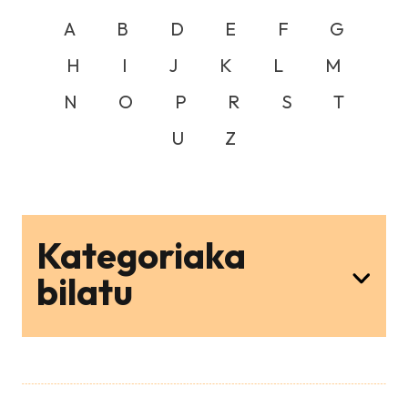
A
B
D
E
F
G
H
I
J
K
L
M
N
O
P
R
S
T
U
Z
Kategoriaka
bilatu