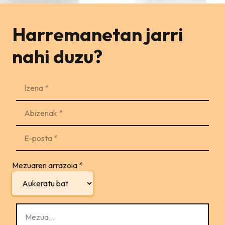
Harremanetan jarri
nahi duzu?
Mezuaren arrazoia
*