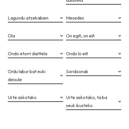
daidxela
Lagundu atzekabien
Mesedes
Ola
On egiñ, on eiñ
Ondo etorri daittela
Ondo lo eiñ
Ordu labur bat euki
Soridxonak
deixule
Urte askotako
Urte askotako, ta ba
seuk ikusteko