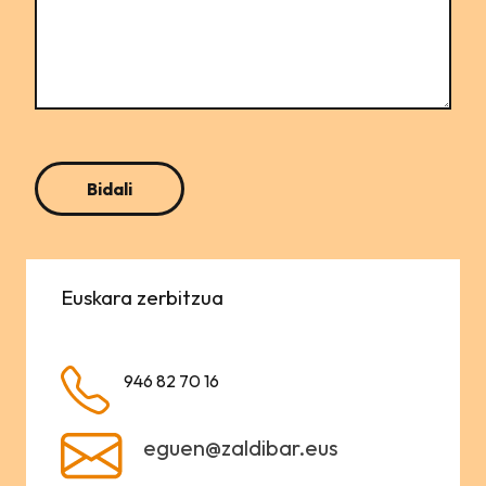
Euskara zerbitzua
946 82 70 16
eguen@zaldibar.eus