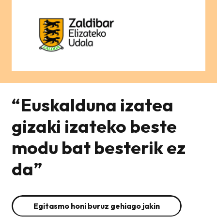
“Euskalduna izatea
gizaki izateko beste
modu bat besterik ez
da”
Egitasmo honi buruz gehiago jakin