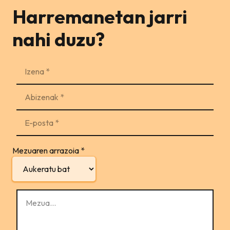
Harremanetan jarri
nahi duzu?
Mezuaren arrazoia
*