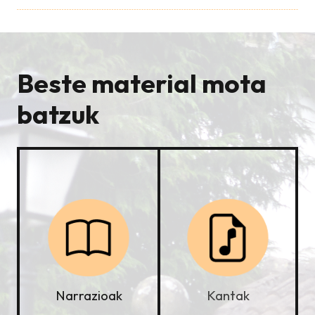
Beste material mota
batzuk
Kantak
Narrazioak