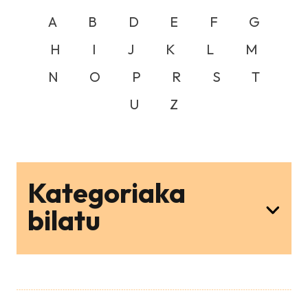
A
B
D
E
F
G
H
I
J
K
L
M
N
O
P
R
S
T
U
Z
Kategoriaka
bilatu