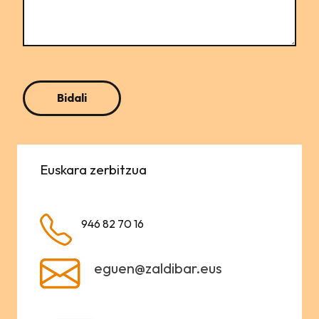
Euskara zerbitzua
946 82 70 16
eguen@zaldibar.eus