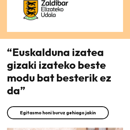
“Euskalduna izatea
gizaki izateko beste
modu bat besterik ez
da”
Egitasmo honi buruz gehiago jakin