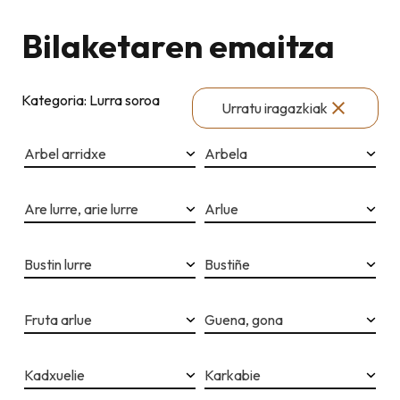
Bilaketaren emaitza
Kategoria: Lurra soroa
Urratu iragazkiak
Arbel arridxe
Arbela
Are lurre, arie lurre
Arlue
Bustin lurre
Bustiñe
Fruta arlue
Guena, gona
Kadxuelie
Karkabie