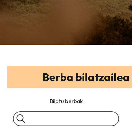
Berba bilatzailea
Bilatu berbak