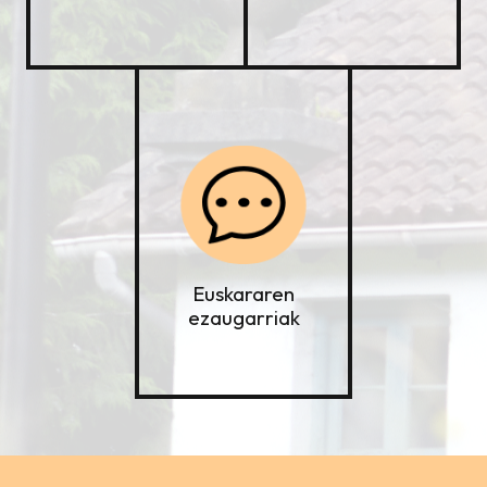
Euskararen
ezaugarriak