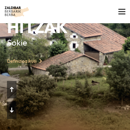
GAURKO
HITZAK
Sokie
Definizioa ikusi