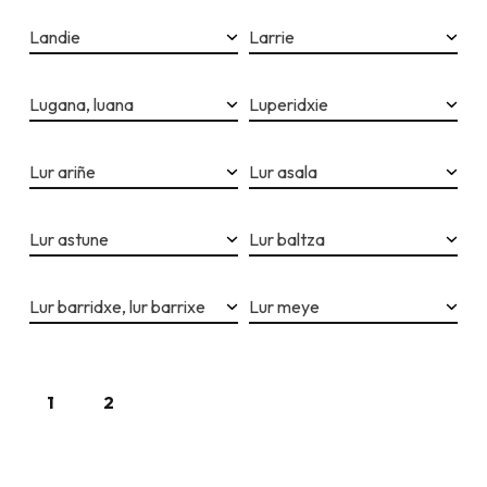
Landie
Larrie
Lugana, luana
Luperidxie
Lur ariñe
Lur asala
Lur astune
Lur baltza
Lur barridxe, lur barrixe
Lur meye
1
2