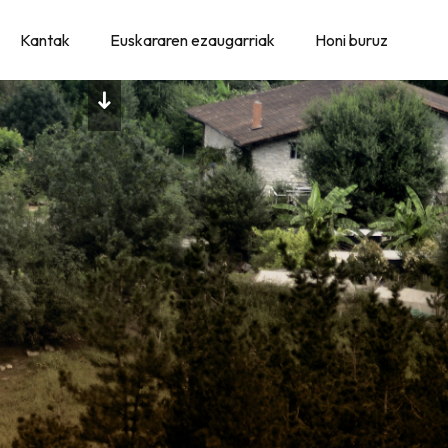
Kantak
Euskararen ezaugarriak
Honi buruz