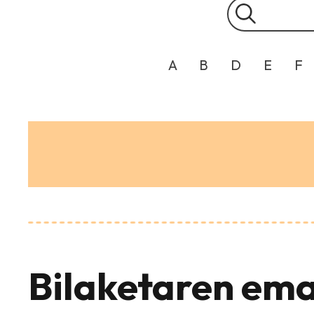
A
B
D
E
F
Bilaketaren ema