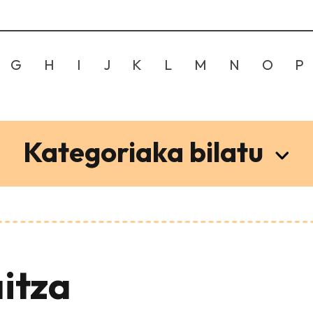
G
H
I
J
K
L
M
N
O
P
Kategoriaka bilatu
itza