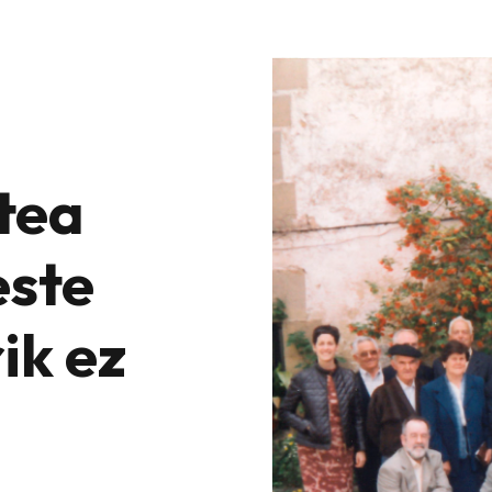
tea
este
ik ez