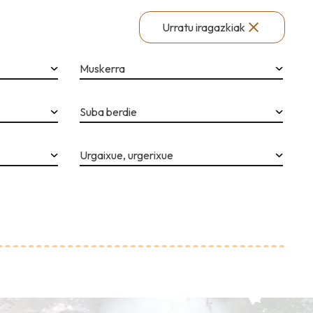
Urratu iragazkiak
Muskerra
Suba berdie
Urgaixue, urgerixue