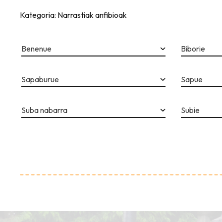
Kategoria: Narrastiak anfibioak
Benenue
Biborie
Sapaburue
Sapue
Suba nabarra
Subie