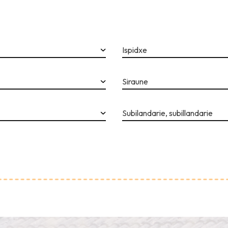
Ispidxe
Siraune
Subilandarie, subillandarie