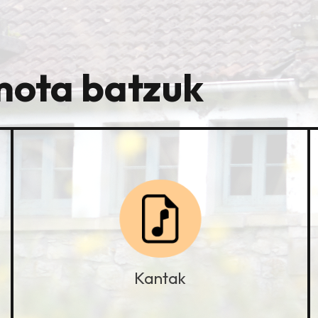
mota batzuk
Kantak