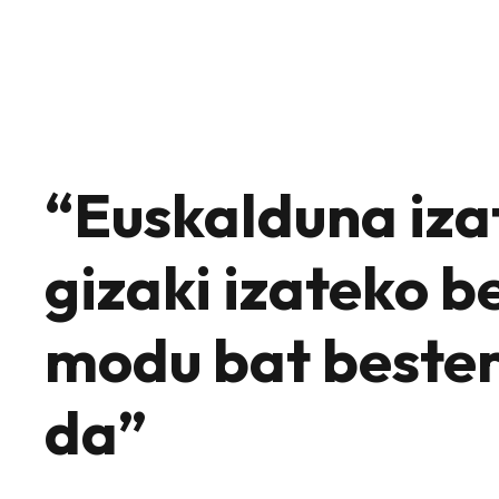
“Euskalduna iza
gizaki izateko b
modu bat bester
da”