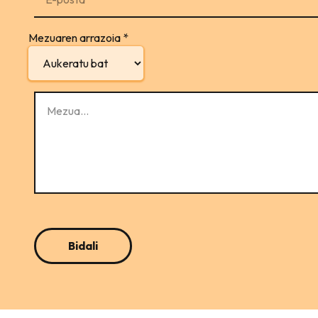
Mezuaren arrazoia
*