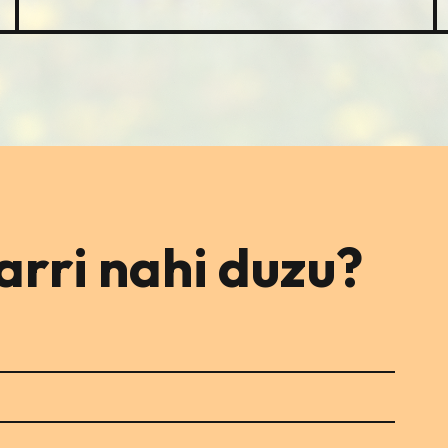
rri nahi duzu?