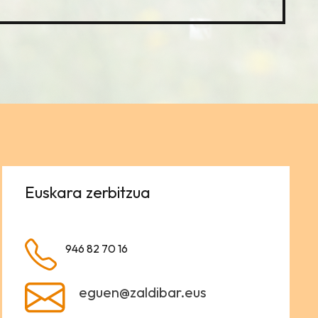
Euskara zerbitzua
946 82 70 16
eguen@zaldibar.eus