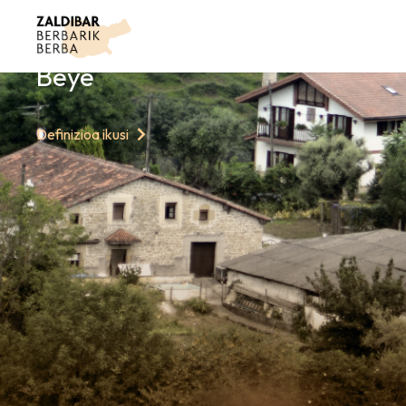
GAURKO HITZ
Beye
Definizioa ikusi