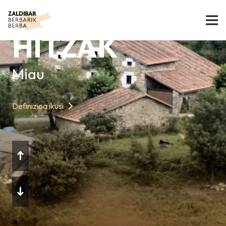
GAURKO
HITZAK
Miau
Definizioa ikusi