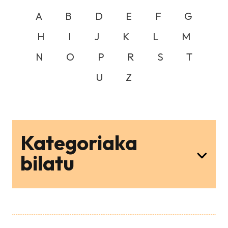
A
B
D
E
F
G
H
I
J
K
L
M
N
O
P
R
S
T
U
Z
Kategoriaka
bilatu