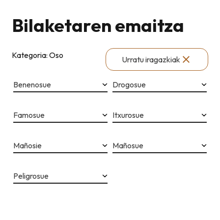
Bilaketaren emaitza
Kategoria: Oso
Urratu iragazkiak
Benenosue
Drogosue
Famosue
Itxurosue
Mañosie
Mañosue
Peligrosue