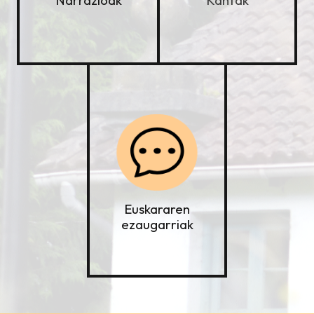
Kantak
Narrazioak
Euskararen
ezaugarriak