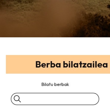
Berba bilatzailea
Bilatu berbak