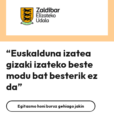
“Euskalduna izatea
gizaki izateko beste
modu bat besterik ez
da”
Egitasmo honi buruz gehiago jakin