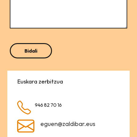
Euskara zerbitzua
946 82 70 16
eguen@zaldibar.eus