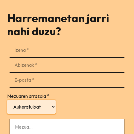
Harremanetan jarri
nahi duzu?
Mezuaren arrazoia
*