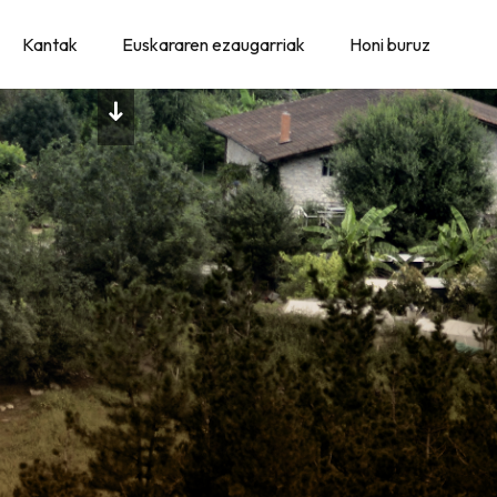
Kantak
Euskararen ezaugarriak
Honi buruz