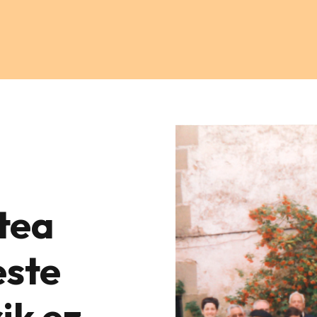
tea
este
ik ez