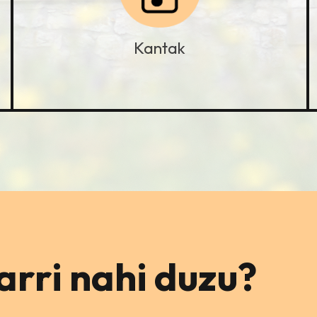
Kantak
rri nahi duzu?