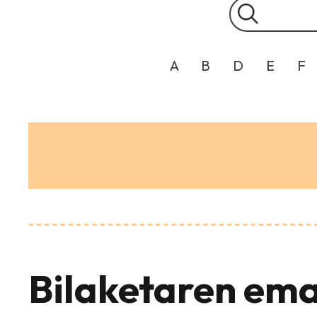
A
B
D
E
F
Bilaketaren ema