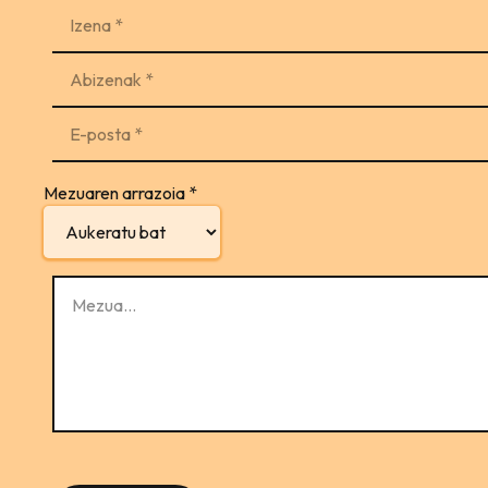
Mezuaren arrazoia
*