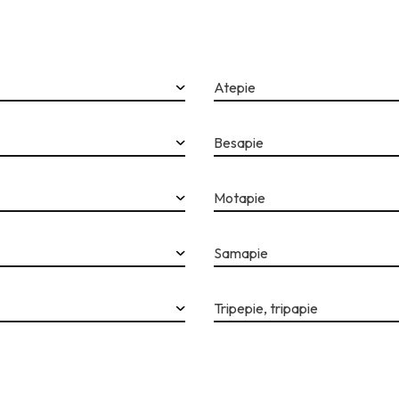
Atepie
Besapie
Motapie
Samapie
Tripepie, tripapie