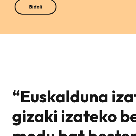
“Euskalduna iza
gizaki izateko b
modu bat bester