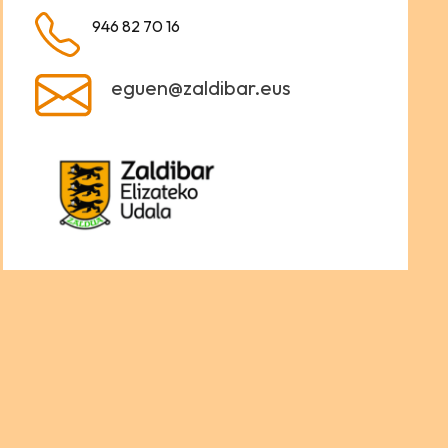
946 82 70 16
eguen@zaldibar.eus