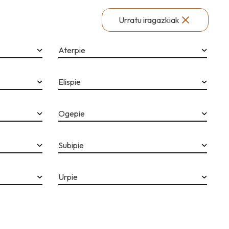
Urratu iragazkiak
Aterpie
Elispie
Ogepie
Subipie
Urpie