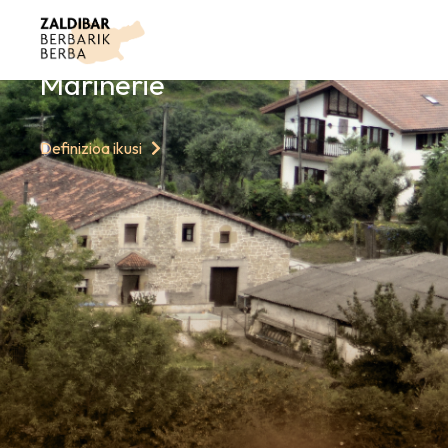
GAURKO HITZ
Mariñerie
Definizioa ikusi