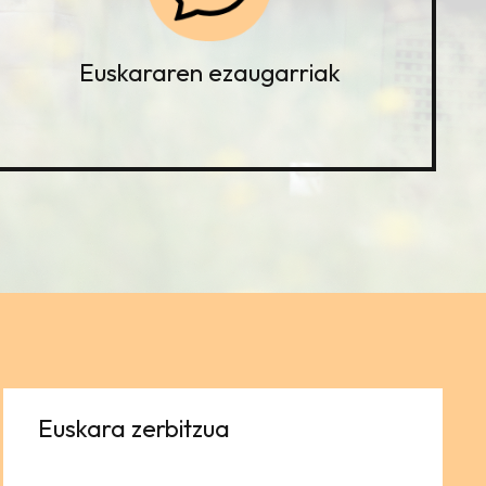
Euskararen ezaugarriak
Euskara zerbitzua