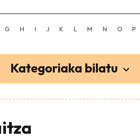
G
H
I
J
K
L
M
N
O
P
Kategoriaka bilatu
itza