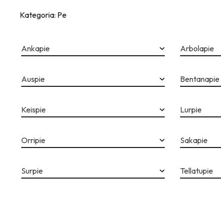
Kategoria: Pe
Ankapie
Arbolapie
Auspie
Bentanapie
Keispie
Lurpie
Orripie
Sakapie
Surpie
Tellatupie