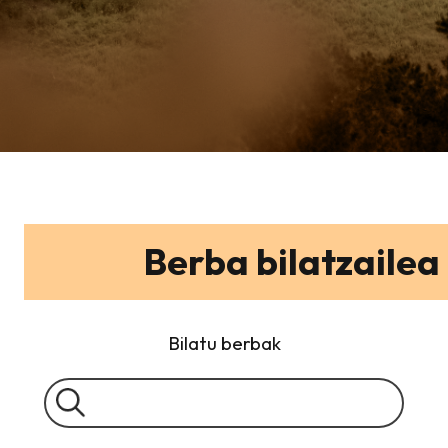
Berba bilatzailea
Bilatu berbak