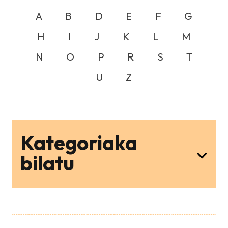
A
B
D
E
F
G
H
I
J
K
L
M
N
O
P
R
S
T
U
Z
Kategoriaka
bilatu