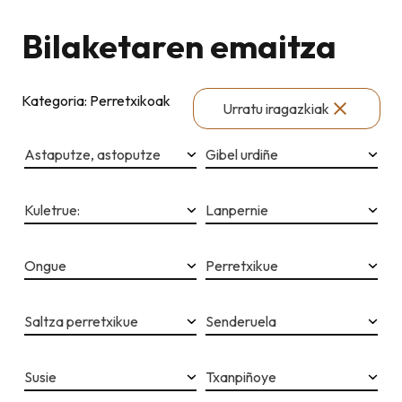
Bilaketaren emaitza
Kategoria: Perretxikoak
Urratu iragazkiak
Astaputze, astoputze
Gibel urdiñe
Kuletrue:
Lanpernie
Ongue
Perretxikue
Saltza perretxikue
Senderuela
Susie
Txanpiñoye