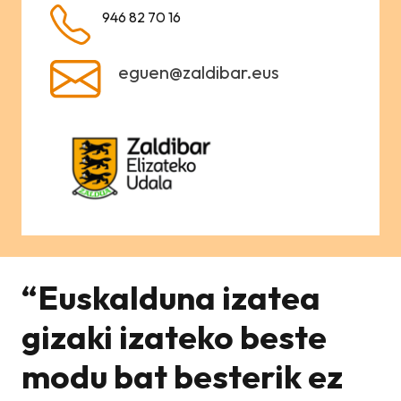
946 82 70 16
eguen@zaldibar.eus
“Euskalduna izatea
gizaki izateko beste
modu bat besterik ez