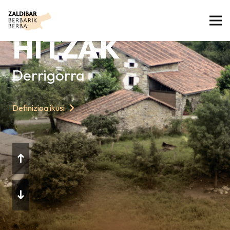
GAURKO
HITZAK
Derrigorra
Definizioa ikusi