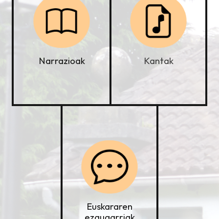
Kantak
Narrazioak
Euskararen
ezaugarriak