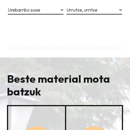
Urebarriko susie
Urrutxe, urritxe
Beste material mota
batzuk