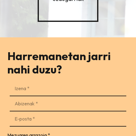
Harremanetan jarri
nahi duzu?
Mezuaren arrazoia
*