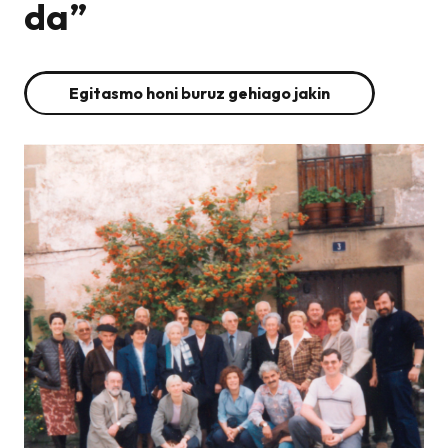
da”
Egitasmo honi buruz gehiago jakin