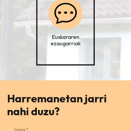
Euskararen
ezaugarriak
Harremanetan jarri
nahi duzu?