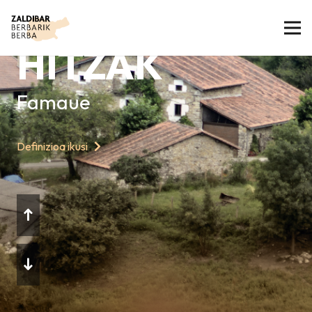
GAURKO
HITZAK
Famaue
Definizioa ikusi