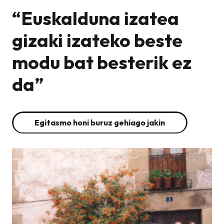
“Euskalduna izatea
gizaki izateko beste
modu bat besterik ez
da”
Egitasmo honi buruz gehiago jakin