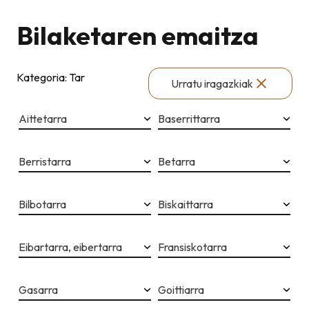
Bilaketaren emaitza
Kategoria: Tar
Urratu iragazkiak
Aittetarra
Baserrittarra
Berristarra
Betarra
Bilbotarra
Biskaittarra
Eibartarra, eibertarra
Fransiskotarra
Gasarra
Goittiarra