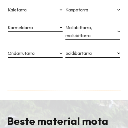
Kaletarra
Kanpotarra
Karmeldarra
Mallabittarra,
mallubittarra
Ondarrutarra
Saldibartarra
Beste material mota