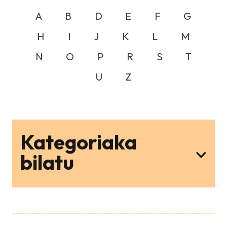
A
B
D
E
F
G
H
I
J
K
L
M
N
O
P
R
S
T
U
Z
Kategoriaka
bilatu