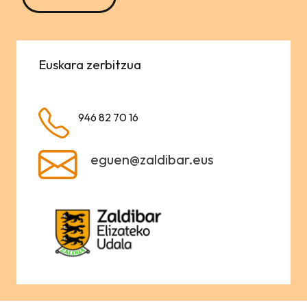
Euskara zerbitzua
946 82 70 16
eguen@zaldibar.eus