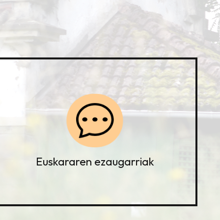
Euskararen ezaugarriak