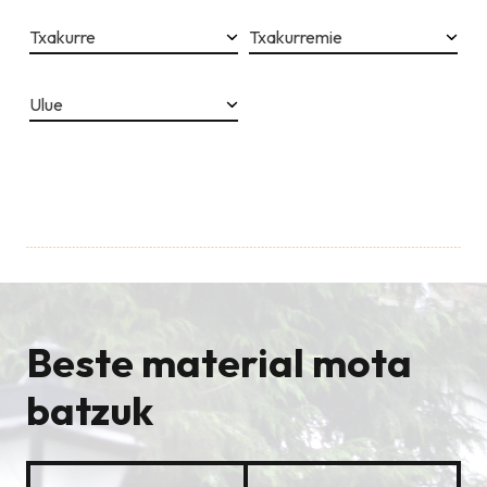
Txakurre
Txakurremie
Ulue
Beste material mota
batzuk