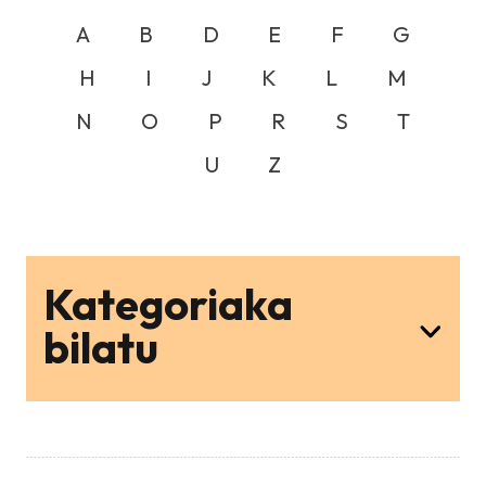
A
B
D
E
F
G
H
I
J
K
L
M
N
O
P
R
S
T
U
Z
Kategoriaka
bilatu