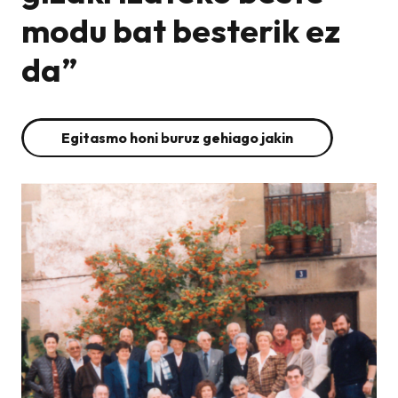
modu bat besterik ez
da”
Egitasmo honi buruz gehiago jakin