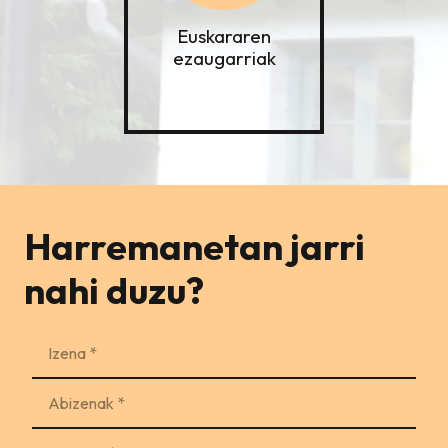
Euskararen
ezaugarriak
Harremanetan jarri
nahi duzu?