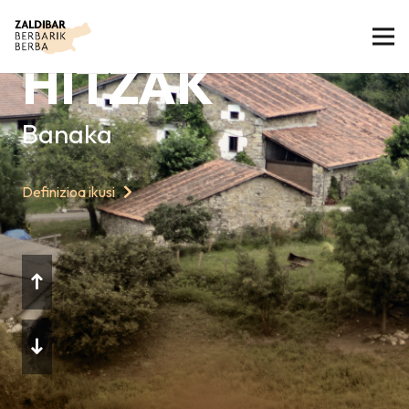
GAURKO
HITZAK
Banaka
Definizioa ikusi