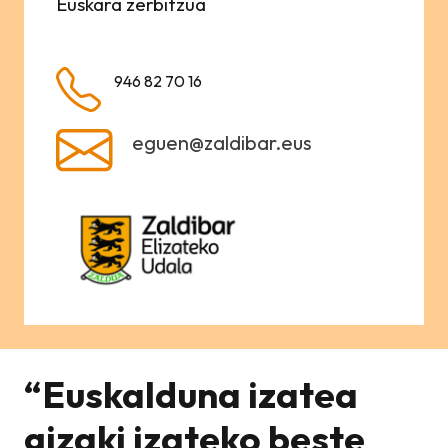
Euskara zerbitzua
946 82 70 16
eguen@zaldibar.eus
“Euskalduna izatea
gizaki izateko beste