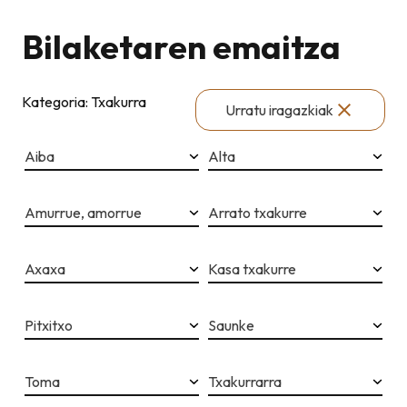
Bilaketaren emaitza
Kategoria: Txakurra
Urratu iragazkiak
Aiba
Alta
Amurrue, amorrue
Arrato txakurre
Axaxa
Kasa txakurre
Pitxitxo
Saunke
Toma
Txakurrarra