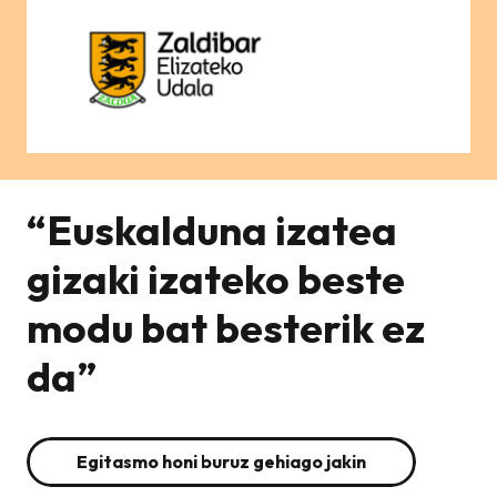
“Euskalduna izatea
gizaki izateko beste
modu bat besterik ez
da”
Egitasmo honi buruz gehiago jakin