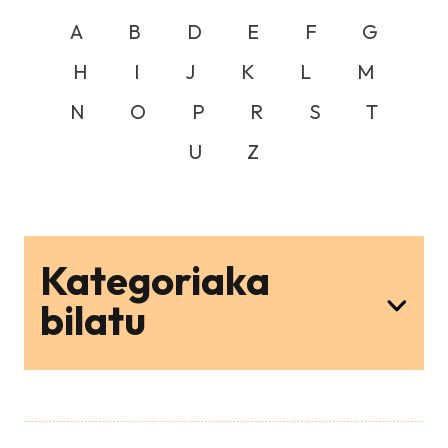
A
B
D
E
F
G
H
I
J
K
L
M
N
O
P
R
S
T
U
Z
Kategoriaka
bilatu