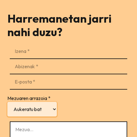
Harremanetan jarri
nahi duzu?
Mezuaren arrazoia
*