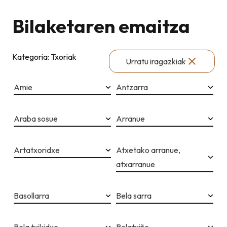
Bilaketaren emaitza
Kategoria: Txoriak
Urratu iragazkiak
Amie
Antzarra
Araba sosue
Arranue
Artatxoridxe
Atxetako arranue,
atxarranue
Basollarra
Bela sarra