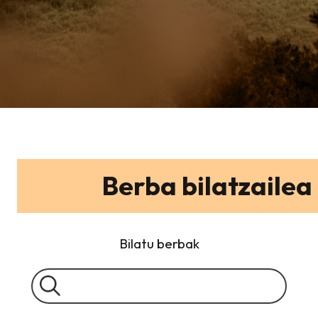
Berba bilatzailea
Bilatu berbak