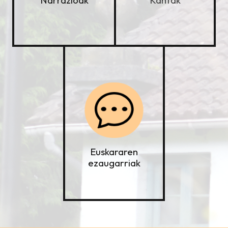
Narrazioak
Euskararen
ezaugarriak