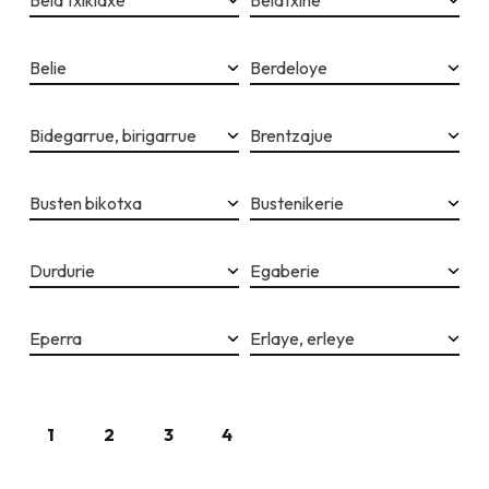
Bela txikidxe
Belatxiñe
Belie
Berdeloye
Bidegarrue, birigarrue
Brentzajue
Busten bikotxa
Bustenikerie
Durdurie
Egaberie
Eperra
Erlaye, erleye
1
2
3
4