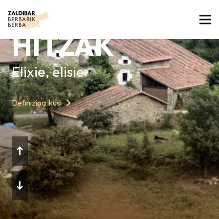
GAURKO
HITZAK
Elixie, elisie
Definizioa ikusi