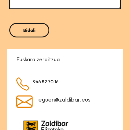
Euskara zerbitzua
946 82 70 16
eguen@zaldibar.eus