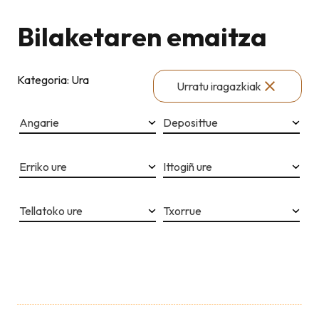
Bilaketaren emaitza
Kategoria: Ura
Urratu iragazkiak
Angarie
Deposittue
Erriko ure
Ittogiñ ure
Tellatoko ure
Txorrue