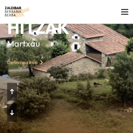
GAURKO
HITZAK
Martxau
Definizioa ikusi