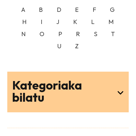
A
B
D
E
F
G
H
I
J
K
L
M
N
O
P
R
S
T
U
Z
Kategoriaka
bilatu