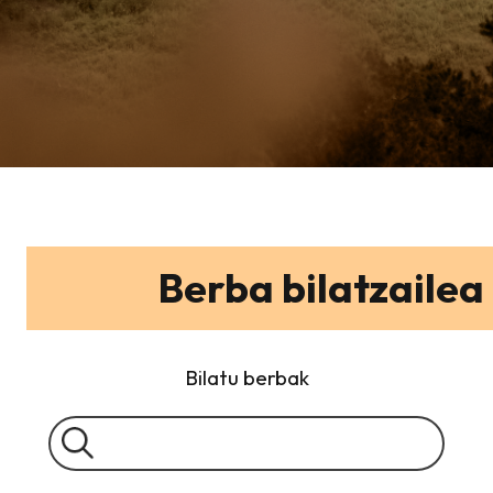
Berba bilatzailea
Bilatu berbak