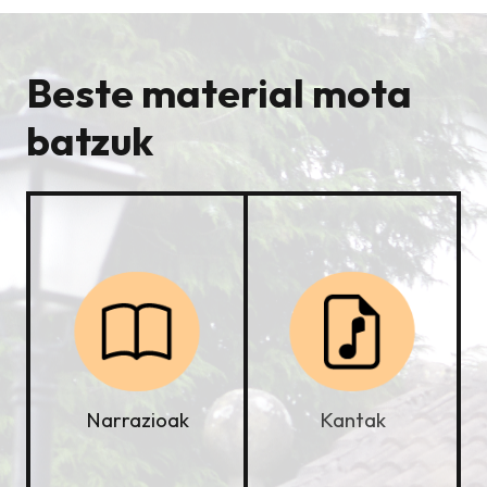
Beste material mota
batzuk
Kantak
Narrazioak