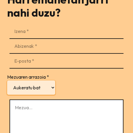
nahi duzu?
Mezuaren arrazoia
*