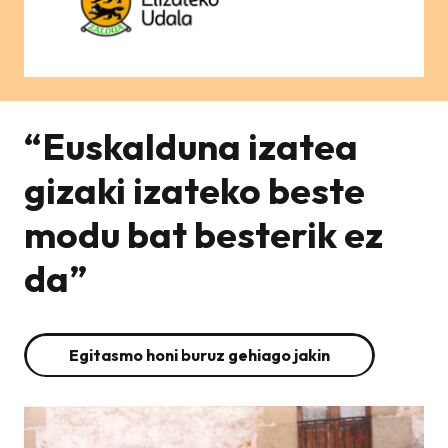
“Euskalduna izatea
gizaki izateko beste
modu bat besterik ez
da”
Egitasmo honi buruz gehiago jakin