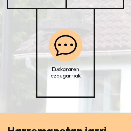
Euskararen
ezaugarriak
Harremanetan jarri