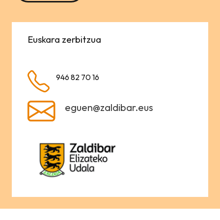
Euskara zerbitzua
946 82 70 16
eguen@zaldibar.eus