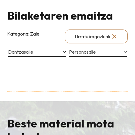
Bilaketaren emaitza
Kategoria: Zale
Urratu iragazkiak
Dantzasalie
Personasalie
Beste material mota