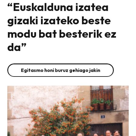
“Euskalduna izatea
gizaki izateko beste
modu bat besterik ez
da”
Egitasmo honi buruz gehiago jakin