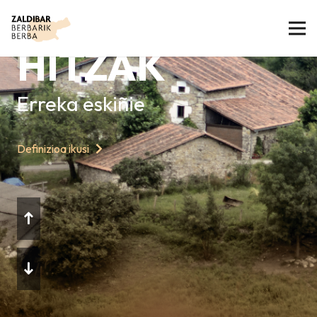
GAURKO
HITZAK
Erreka eskiñie
Definizioa ikusi