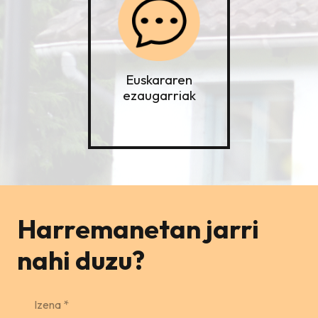
Euskararen
ezaugarriak
Harremanetan jarri
nahi duzu?