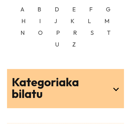
A
B
D
E
F
G
H
I
J
K
L
M
N
O
P
R
S
T
U
Z
Kategoriaka
bilatu