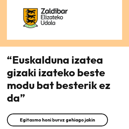
“Euskalduna izatea
gizaki izateko beste
modu bat besterik ez
da”
Egitasmo honi buruz gehiago jakin