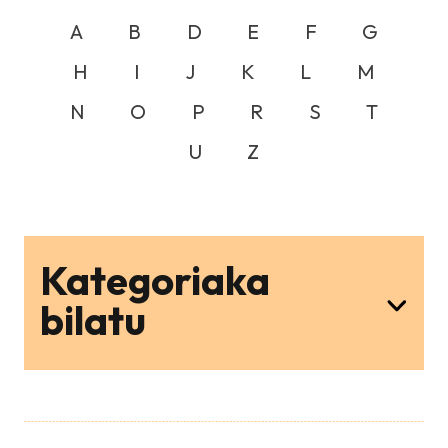
A
B
D
E
F
G
H
I
J
K
L
M
N
O
P
R
S
T
U
Z
Kategoriaka
bilatu