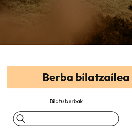
Berba bilatzailea
Bilatu berbak