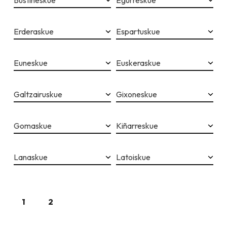
Bustiñeskue
Egurreskue
Erderaskue
Espartuskue
Euneskue
Euskeraskue
Galtzairuskue
Gixoneskue
Gomaskue
Kiñarreskue
Lanaskue
Latoiskue
1
2