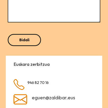
Euskara zerbitzua
946 82 70 16
eguen@zaldibar.eus