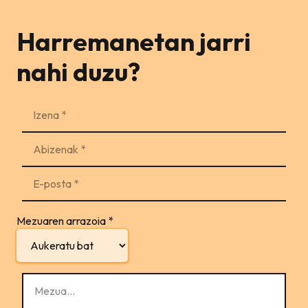
Harremanetan jarri
nahi duzu?
Mezuaren arrazoia
*