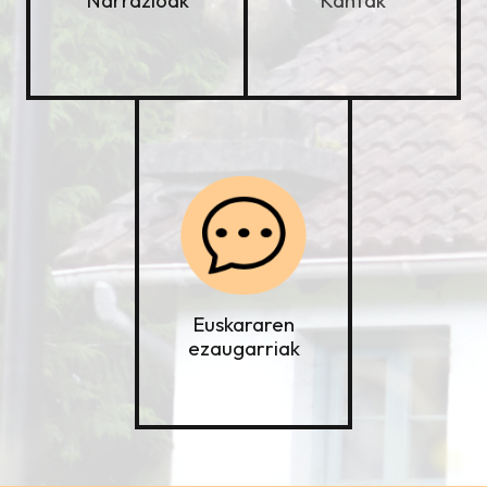
Narrazioak
Euskararen
ezaugarriak