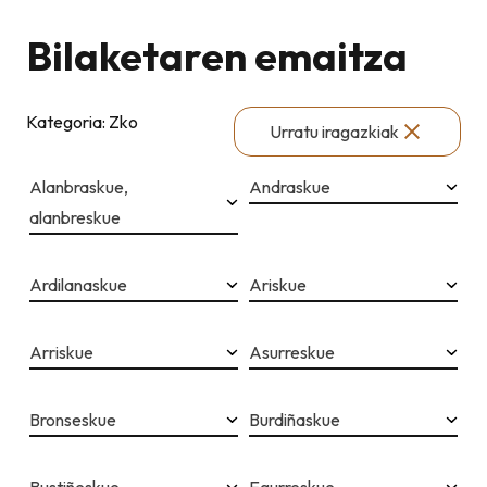
Bilaketaren emaitza
Kategoria: Zko
Urratu iragazkiak
Alanbraskue,
Andraskue
alanbreskue
Ardilanaskue
Ariskue
Arriskue
Asurreskue
Bronseskue
Burdiñaskue