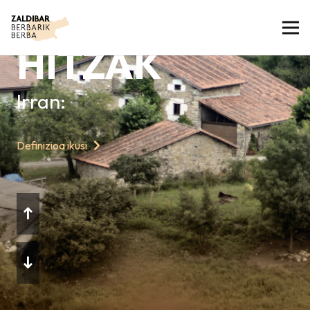
GAURKO
HITZAK
Irran:
Definizioa ikusi