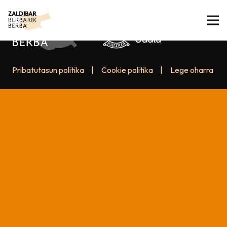
Pribatutasun politika
|
Cookie politika
|
Lege oharra