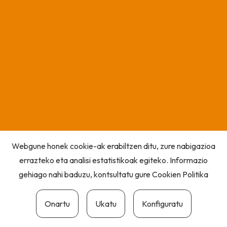
Webgune honek cookie-ak erabiltzen ditu, zure nabigazioa
errazteko eta analisi estatistikoak egiteko. Informazio
gehiago nahi baduzu, kontsultatu gure
Cookien Politika
Onartu
Ukatu
Konfiguratu