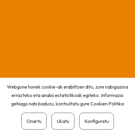
Webgune honek cookie-ak erabiltzen ditu, zure nabigazioa
errazteko eta analisi estatistikoak egiteko. Informazio
gehiago nahi baduzu, kontsultatu gure
Cookien Politika
Onartu
Ukatu
Konfiguratu