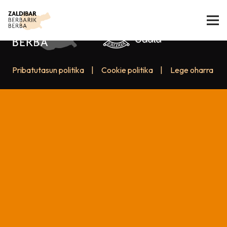
Pribatutasun politika
|
Cookie politika
|
Lege oharra