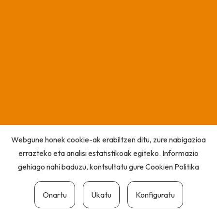
Webgune honek cookie-ak erabiltzen ditu, zure nabigazioa
errazteko eta analisi estatistikoak egiteko. Informazio
gehiago nahi baduzu, kontsultatu gure
Cookien Politika
Onartu
Ukatu
Konfiguratu